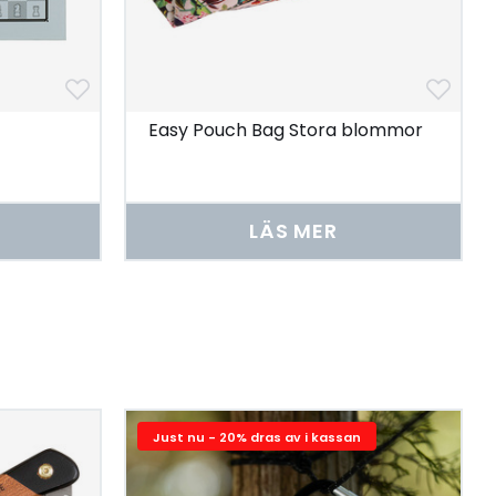
Easy Pouch Bag Stora blommor
LÄS MER
Just nu - 20% dras av i kassan