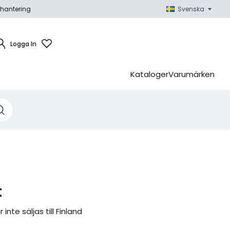
hantering
Svenska
Logga In
Kataloger
Varumärken
t
nte säljas till Finland