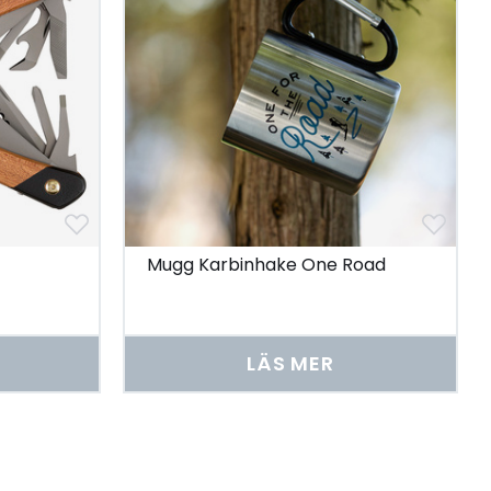
Mugg Karbinhake One Road
LÄS MER