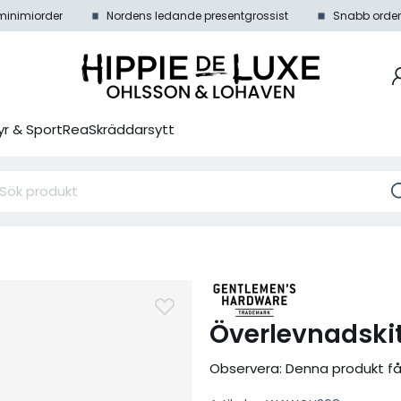
minimiorder
Nordens ledande presentgrossist
Snabb order
r & Sport
Rea
Skräddarsytt
Överlevnadski
Observera: Denna produkt får i