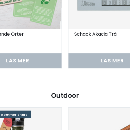
ande Örter
Schack Akacia Trä
LÄS MER
LÄS MER
Outdoor
Kommer snart