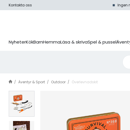
Kontakta oss
Ingen 
Nyheter
Kök
Barn
Hemma
Läsa & skriva
Spel & pussel
Äventy
Äventyr & Sport
Outdoor
Överlevnadskit