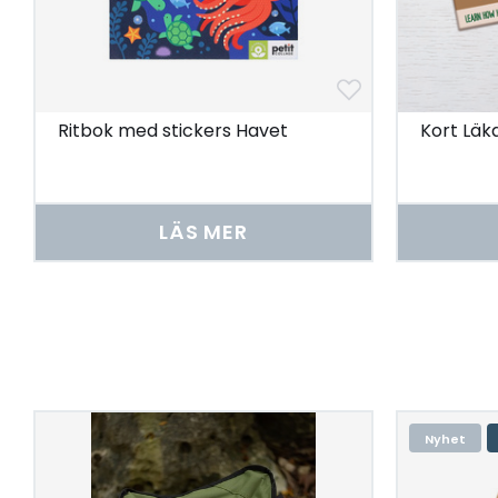
Ritbok med stickers Havet
Kort Läk
LÄS MER
Nyhet