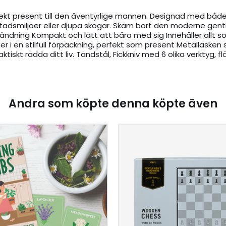
kt present till den äventyrlige mannen. Designad med både s
 stadsmiljöer eller djupa skogar. Skäm bort den moderne gent
vändning Kompakt och lätt att bära med sig Innehåller allt so
i en stilfull förpackning, perfekt som present Metallasken 
ktiskt rädda ditt liv. Tändstål, Fickkniv med 6 olika verktyg, f
Andra som köpte denna köpte även