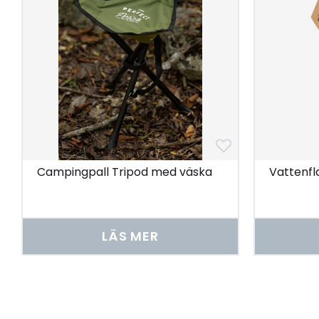
Campingpall Tripod med väska
Vattenfl
LÄS MER