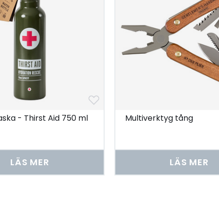
aska - Thirst Aid 750 ml
Multiverktyg tång
LÄS MER
LÄS MER