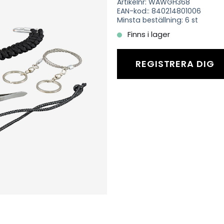
Artikelnr: WAWGH368
EAN-kod:: 840214801006
Minsta beställning: 6 st
Finns i lager
REGISTRERA DIG