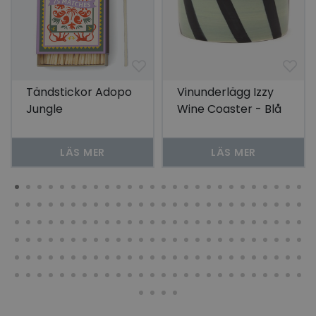
Tändstickor Adopo
Vinunderlägg Izzy
Jungle
Wine Coaster - Blå
& Grön Rand
LÄS MER
LÄS MER