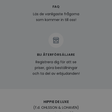
FAQ
last_viewed_products
www.hippiedeluxe.se
Session
Denna
och l
Läs de vanligaste frågorna
produ
av en
som kommer in till oss!
att fö
surfu
genom
relev
baser
surfhi
bcookie
1 år
Detta
Microsoft
MSN 1
Corporation
för at
.linkedin.com
BLI ÅTERFÖRSÄLJARE
på we
socia
Registrera dig för att se
visitorid
.www.hippiedeluxe.se
1 år
Denna
priser, göra beställningar
använ
och ta del av erbjudanden!
ident
besök
förbä
använ
genom
perso
och i
på be
HIPPIE DE LUXE
prefe
surfhi
(f.d. OHLSSON & LOHAVEN)