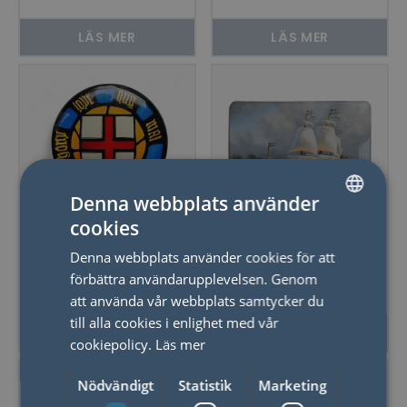
60x60 mm
78x53 mm - pris
baserat op stl
LÄS MER
LÄS MER
70x62
Denna webbplats använder
cookies
SWEDISH
Magnet rund med
Magnet
Denna webbplats använder cookies för att
ENGLISH
klar hartslins 60
rektangulär med
förbättra användarupplevelsen. Genom
mm Ø
klar harts lins
att använda vår webbplats samtycker du
78x53 mm
till alla cookies i enlighet med vår
LÄS MER
LÄS MER
cookiepolicy.
Läs mer
Nödvändigt
Statistik
Marketing