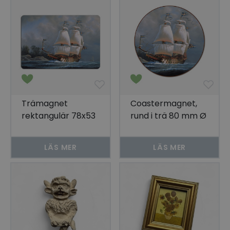
Trämagnet
Coastermagnet,
rektangulär 78x53
rund i trä 80 mm Ø
LÄS MER
LÄS MER