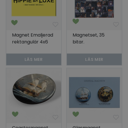
Magnet Emaljerad
Magnetset, 35
rektangulär 4x6
bitar.
cm
LÄS MER
LÄS MER
Coastermagnet,
Glasmagnet