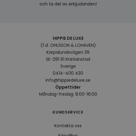
exempel ändrin
och ta del av erbjudanden!
_ga_KL1PVWXM6R
.hippiedeluxe.se
30
Denna cookie 
användargränss
minuter
Google Analytic
eller videospel
bevara sessions
_fbp
2
Används av Fa
Meta Platform
månader
för att leverera
Inc.
4 veckor
serie
.hippiedeluxe.se
reklamprodukte
såsom realtids
HIPPIE DE LUXE
från
(f.d. OHLSSON & LOHAVEN)
tredjepartsann
Karpalundsvägen 39
SE-291 61 Kristianstad
Sverige
0414-400 430
info@hippiedeluxe.se
Öppettider
Måndag-fredag: 8:00-16:00
KUNDSERVICE
Kontakta oss
Köpvillkor