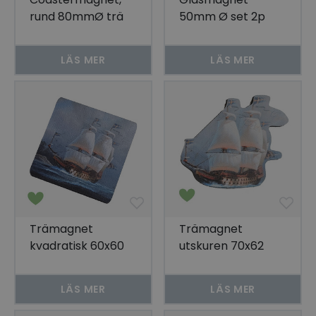
rund 80mmØ trä
50mm Ø set 2p
och klar hartslins
LÄS MER
LÄS MER
Trämagnet
Trämagnet
kvadratisk 60x60
utskuren 70x62
mm
mm
LÄS MER
LÄS MER