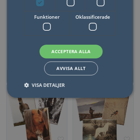
Funktioner
Oklassificerade
Magnet, rund, 77
Magnet, rund, 55
ACCEPTERA ALLA
mm
mm
AVVISA ALLT
LÄS MER
LÄS MER
VISA DETALJER
Nödvändigt
Statistik
Marketing
Funktioner
Oklassificerade
Nödvändiga kakor tillåter kärnwebbplatsfunktioner
som användarinloggning och kontohantering.