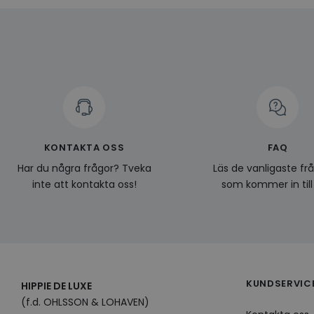
last_viewed_produc
bcookie
visitorid
KONTAKTA OSS
FAQ
Har du några frågor? Tveka
Läs de vanligaste fr
VISITOR_INFO1_LIV
inte att kontakta oss!
som kommer in till
CookieScriptConse
KUNDSERVIC
HIPPIE DE LUXE
Namn
Leverantö
(f.d. OHLSSON & LOHAVEN)
Namn
Domän