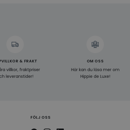
 på besökarens
r som visas av en
se genom att föreslå
torik.
ör att dela
r.
 unik besökare för
t aktivera
 på besökarens
PVILLKOR & FRAKT
OM OSS
ra villkor, fraktpriser
Här kan du läsa mer om
lla reda på
nbäddade i
ch leveranstider!
Hippie de Luxe!
bplatsbesökaren
 Youtube-
tjänsten för att
okie. Det är
nner fungerar
FÖLJ OSS
skrivning