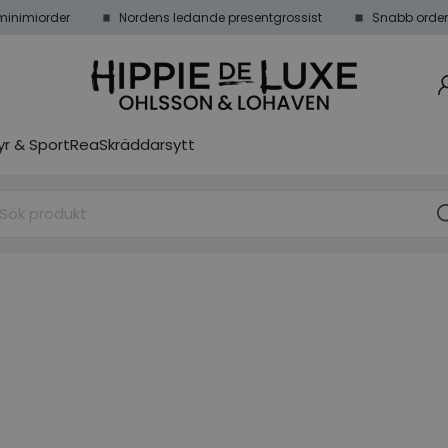
minimiorder
Nordens ledande presentgrossist
Snabb order
r & Sport
Rea
Skräddarsytt