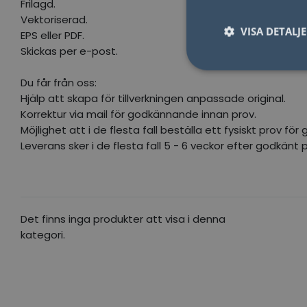
Frilagd.
Vektoriserad.
VISA DETALJ
EPS eller PDF.
Skickas per e-post.
Du får från oss:
Hjälp att skapa för tillverkningen anpassade original.
Korrektur via mail för godkännande innan prov.
Nödvändiga kakor til
Möjlighet att i de flesta fall beställa ett fysiskt prov f
användas ordentligt 
Leverans sker i de flesta fall 5 - 6 veckor efter godkänt p
Namn
lidc
YSC
Det finns inga produkter att visa i denna
kategori.
__cf_bm
Go
visitorid