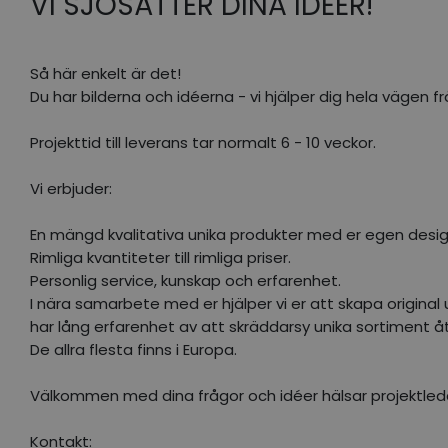
VI SJÖSÄTTER DINA IDÉER!
Så här enkelt är det!
Du har bilderna och idéerna - vi hjälper dig hela vägen frå
Projekttid till leverans tar normalt 6 - 10 veckor.
Vi erbjuder:
En mängd kvalitativa unika produkter med er egen design t
Rimliga kvantiteter till rimliga priser.
Personlig service, kunskap och erfarenhet.
I nära samarbete med er hjälper vi er att skapa original u
har lång erfarenhet av att skräddarsy unika sortiment 
De allra flesta finns i Europa.
Välkommen med dina frågor och idéer hälsar projektledar
Kontakt: