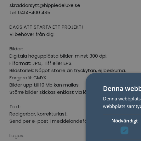
skraddarsytt@hippiedeluxe.se
tel. 0414-400 435
DAGS ATT STARTA ETT PROJEKT!
Vi behöver från dig:
Bilder:
Digitala högupplösta bilder, minst 300 dpi.
Filformat: JPG, Tiff eller EPS.
Bildstorlek: Något större än tryckytan, ej beskurna.
Färgprofil: CMYK.
Bilder upp till 10 Mb kan mailas.
Denna webb
Större bilder skickas enklast via länk, t ex Sprend, WeTran
Denna webbplats 
webbplats samtyck
Text:
Redigerbar, korrekturläst.
Nödvändigt
Send per e-post i meddelandefältet eller bifogad i Word-
Logos: