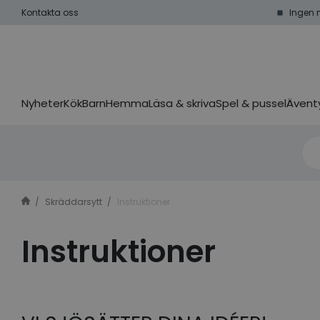
Kontakta oss
Ingen 
Nyheter
Kök
Barn
Hemma
Läsa & skriva
Spel & pussel
Äventy
Skräddarsytt
Instruktioner
Instruktioner