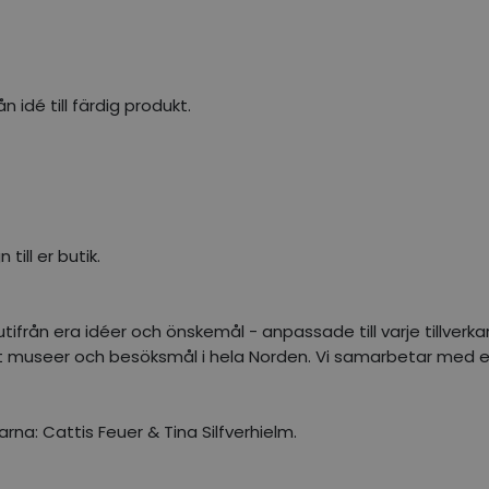
n idé till färdig produkt.
ill er butik.
tifrån era idéer och önskemål - anpassade till varje tillverka
åt museer och besöksmål i hela Norden. Vi samarbetar med en
na: Cattis Feuer & Tina Silfverhielm.