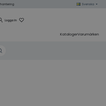
hantering
Svenska
Logga In
Kataloger
Varumärken