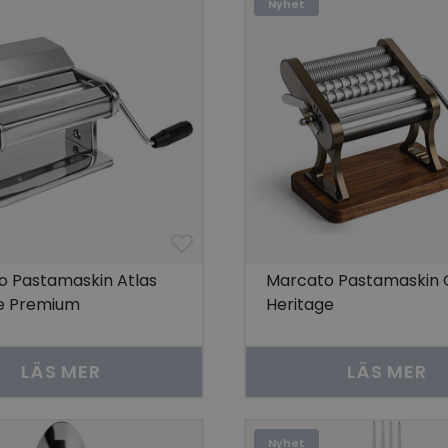
Nyhet
o Pastamaskin Atlas
Marcato Pastamaskin O
de Premium
Heritage
LÄS MER
LÄS MER
Nyhet