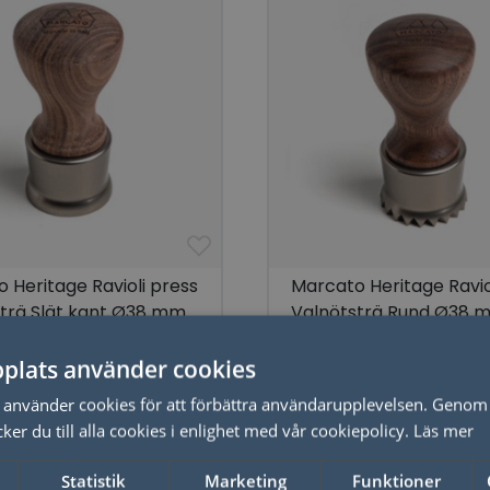
 Heritage Ravioli press
Marcato Heritage Ravio
trä Slät kant Ø38 mm
Valnötsträ Rund Ø38 
plats använder cookies
LÄS MER
LÄS MER
använder cookies för att förbättra användarupplevelsen. Genom 
er du till alla cookies i enlighet med vår cookiepolicy.
Läs mer
Statistik
Marketing
Funktioner