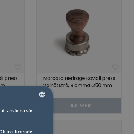
li press
Marcato Heritage Ravioli press
mm
Valnötsträ, Blomma Ø50 mm
LÄS MER
att använda vår
SWEDISH
ENGLISH
Oklassificerade