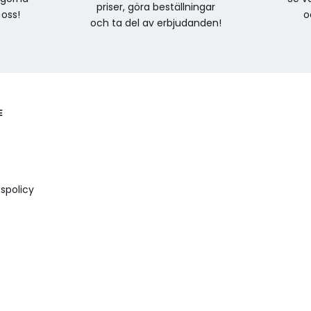
priser, göra beställningar
 oss!
o
och ta del av erbjudanden!
E
spolicy