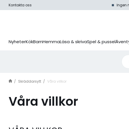
Kontakta oss
Ingen 
Nyheter
Kök
Barn
Hemma
Läsa & skriva
Spel & pussel
Äventy
Skräddarsytt
Våra villkor
Våra villkor