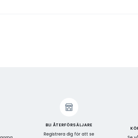
BLI ÅTERFÖRSÄLJARE
KÖ
Registrera dig för att se
ågorna
Se vå