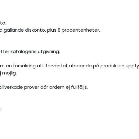
to.
d gällande diskonto, plus 8 procentenheter.
fter katalogens utgivning.
en försäkring att förväntat utseende på produkten uppfylls. 
 möjlig.
llverkade prover där ordern ej fullföljs.
s.