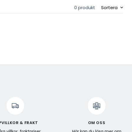
0 produkt
Sortera
PVILLKOR & FRAKT
OM OSS
ra villkor, fraktpriser
Här kan du läsa mer om