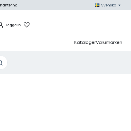
hantering
Svenska
Logga In
Kataloger
Varumärken