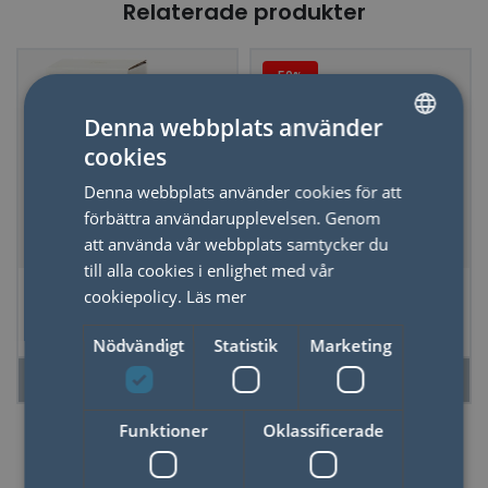
Relaterade produkter
50%
Denna webbplats använder
cookies
SWEDISH
Denna webbplats använder cookies för att
ENGLISH
förbättra användarupplevelsen. Genom
att använda vår webbplats samtycker du
till alla cookies i enlighet med vår
Timglas 15 Min
Vägghängare 3
cookiepolicy.
Läs mer
Evergreen
Färgade Pennor
Blå/gul
Nödvändigt
Statistik
Marketing
LÄS MER
LÄS MER
Funktioner
Oklassificerade