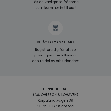
last_viewed_products
www.hippiedeluxe.se
Session
Denna
Läs de vanligaste frågorna
och l
som kommer in till oss!
produ
av en
att fö
surfu
genom
relev
baser
surfhi
bcookie
1 år
Detta
Microsoft
BLI ÅTERFÖRSÄLJARE
MSN 1
Corporation
för at
.linkedin.com
Registrera dig för att se
på we
socia
priser, göra beställningar
visitorid
.www.hippiedeluxe.se
1 år
Denna
och ta del av erbjudanden!
använ
ident
besök
förbä
använ
genom
perso
och i
HIPPIE DE LUXE
på be
(f.d. OHLSSON & LOHAVEN)
prefe
surfhi
Karpalundsvägen 39
VISITOR_INFO1_LIVE
5
Denna
SE-291 61 Kristianstad
Google LLC
månader
av Yo
.youtube.com