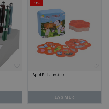
50%
 unik besökare för
t aktivera
 på besökarens
r som visas av en
se genom att föreslå
torik.
ör att dela
r.
 unik besökare för
t aktivera
 på besökarens
lla reda på
nbäddade i
Spel Pet Jumble
bplatsbesökaren
 Youtube-
tjänsten för att
okie. Det är
nner fungerar
LÄS MER