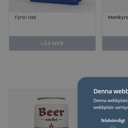
Fyra i rad
Manikyr
LÄS MER
Denna webb
Denna webbplats 
webbplats samtyck
Nödvändigt