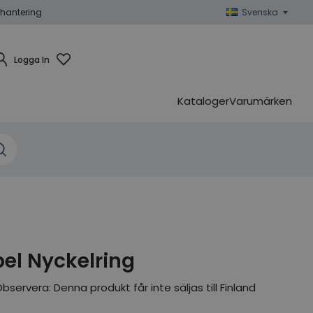
hantering
Svenska
Logga In
Kataloger
Varumärken
el Nyckelring
bservera: Denna produkt får inte säljas till Finland