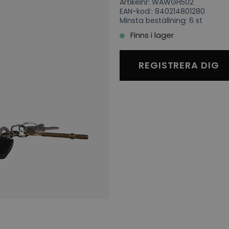
Artikelnr: WAWGH502
EAN-kod:: 840214801280
Minsta beställning: 6 st
Finns i lager
REGISTRERA DIG