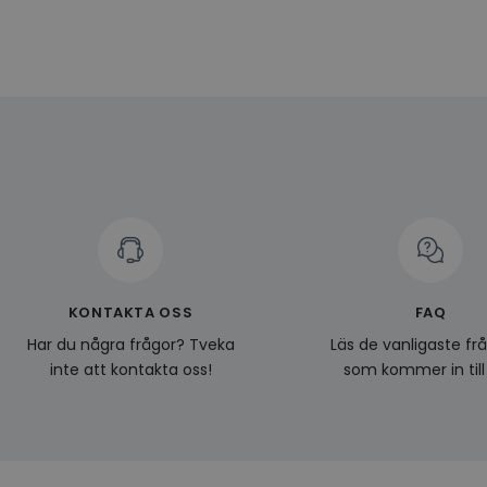
Namn
Leverantö
Namn
Domän
Namn
__Secure-YNID
Namn
li_gc
LinkedIn
_ga
Corporat
.linkedin.
_gcl_au
__Secure-
ROLLOUT_TOKEN
pageviewCount
_fbp
_ga_KL1PVWXM6R
KONTAKTA OSS
FAQ
Har du några frågor? Tveka
Läs de vanligaste fr
inte att kontakta oss!
som kommer in till