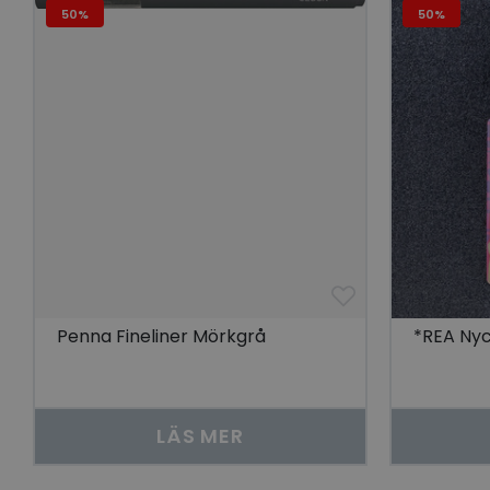
Go
50%
50%
visitorid
last_viewed_produc
bcookie
visitorid
VISITOR_INFO1_LIV
Penna Fineliner Mörkgrå
*REA Nyc
CookieScriptConse
LÄS MER