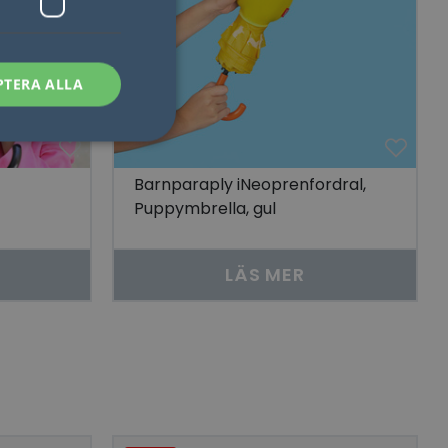
PTERA ALLA
Barnparaply iNeoprenfordral,
Puppymbrella, gul
sen kan inte
LÄS MER
som säkerställer att
åra visningar av
 människor och bots.
göra giltiga
lats.