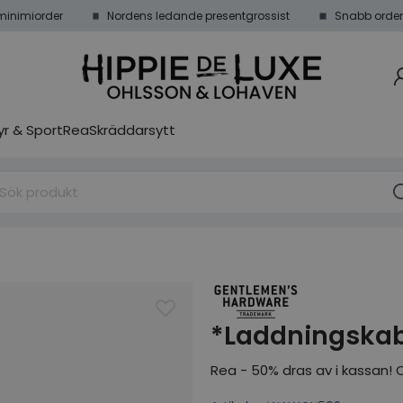
minimiorder
Nordens ledande presentgrossist
Snabb order
r & Sport
Rea
Skräddarsytt
*Laddningskab
Rea - 50% dras av i kassan! O