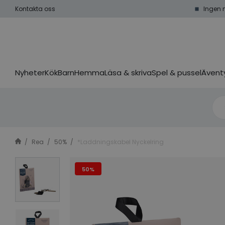
Kontakta oss
Ingen 
Nyheter
Kök
Barn
Hemma
Läsa & skriva
Spel & pussel
Äventy
Rea
50%
*Laddningskabel Nyckelring
50%