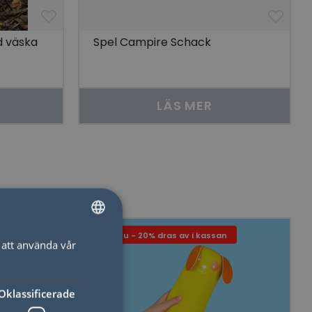
d väska
Spel Campire Schack
LÄS MER
Just nu - 20% dras av i kassan
att använda vår
SWEDISH
ENGLISH
Oklassificerade