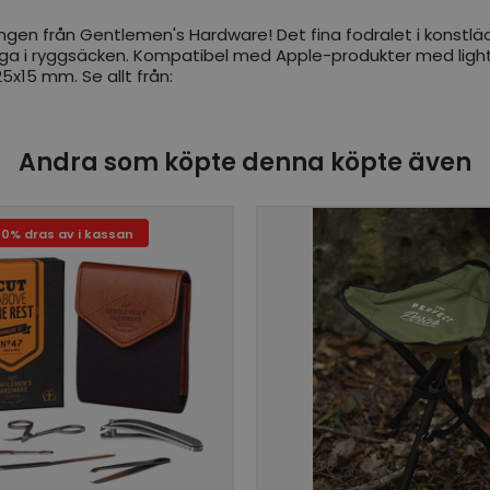
ngen från Gentlemen's Hardware! Det fina fodralet i konstlä
hänga i ryggsäcken. Kompatibel med Apple-produkter med ligh
5x15 mm. Se allt från:
Andra som köpte denna köpte även
20% dras av i kassan