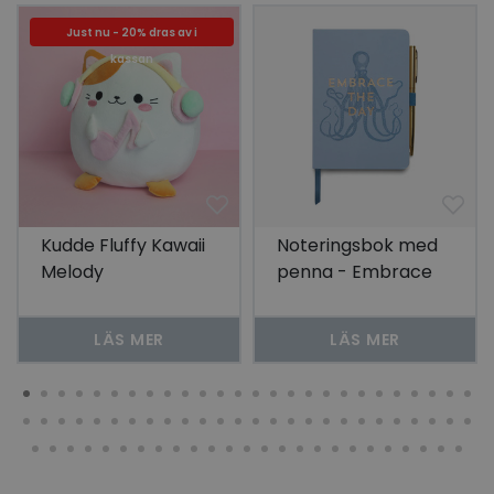
Just nu - 20% dras av i
kassan
Kudde Fluffy Kawaii
Noteringsbok med
Melody
penna - Embrace
the Day
LÄS MER
LÄS MER