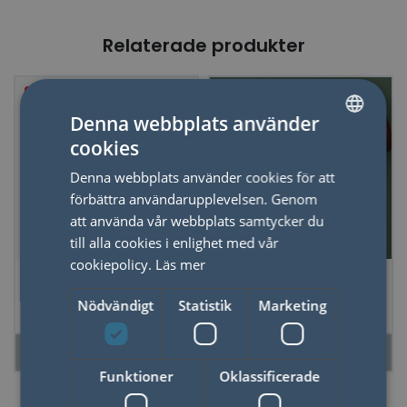
Relaterade produkter
50%
Denna webbplats använder
cookies
SWEDISH
Denna webbplats använder cookies för att
ENGLISH
förbättra användarupplevelsen. Genom
att använda vår webbplats samtycker du
till alla cookies i enlighet med vår
cookiepolicy.
Läs mer
*Spel Selfish Star
Tärningsspel Shake
Wars
Rattle & Roll
Nödvändigt
Statistik
Marketing
LÄS MER
LÄS MER
Funktioner
Oklassificerade