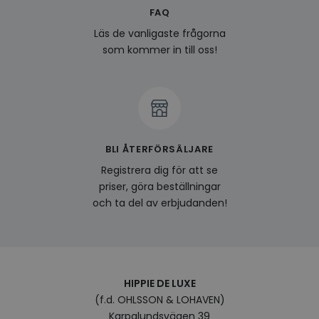
FAQ
last_viewed_products
www.hippiedeluxe.se
Session
Denna
och l
Läs de vanligaste frågorna
produ
av en
som kommer in till oss!
att fö
surfu
genom
relev
baser
surfhi
bcookie
1 år
Detta
Microsoft
MSN 1
Corporation
för at
.linkedin.com
BLI ÅTERFÖRSÄLJARE
på we
socia
Registrera dig för att se
priser, göra beställningar
visitorid
.www.hippiedeluxe.se
1 år
Denna
använ
och ta del av erbjudanden!
ident
besök
förbä
använ
genom
perso
och i
på be
HIPPIE DE LUXE
prefe
surfhi
(f.d. OHLSSON & LOHAVEN)
Karpalundsvägen 39
VISITOR_INFO1_LIVE
5
Denna
Google LLC