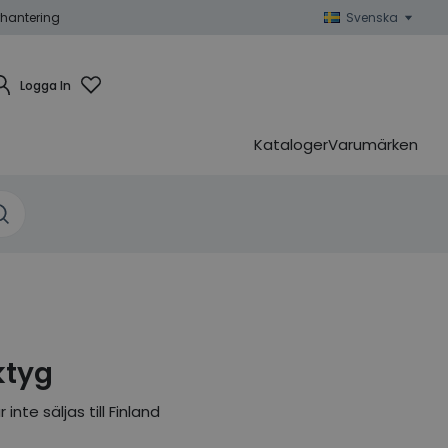
hantering
Svenska
Logga In
Kataloger
Varumärken
ktyg
nte säljas till Finland