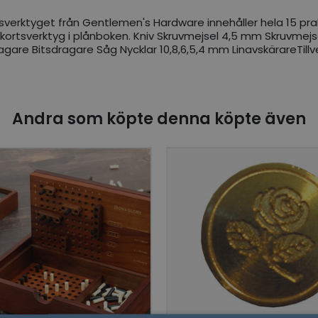
verktyget från Gentlemen's Hardware innehåller hela 15 prakti
tkortsverktyg i plånboken. Kniv Skruvmejsel 4,5 mm Skruvmej
are Bitsdragare Såg Nycklar 10,8,6,5,4 mm LinavskärareTillverk
Andra som köpte denna köpte även