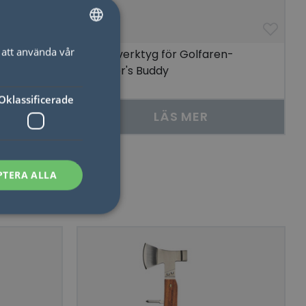
att använda vår
SWEDISH
Multiverktyg för Golfaren-
Golfer's Buddy
ENGLISH
Oklassificerade
LÄS MER
PTERA ALLA
sen kan inte