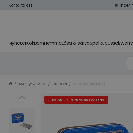
Kontakta oss
Ingen 
Nyheter
Kök
Barn
Hemma
Läsa & skriva
Spel & pussel
Äventy
Äventyr & Sport
Outdoor
Kreditkortsverktyg
Just nu - 20% dras av i kassan