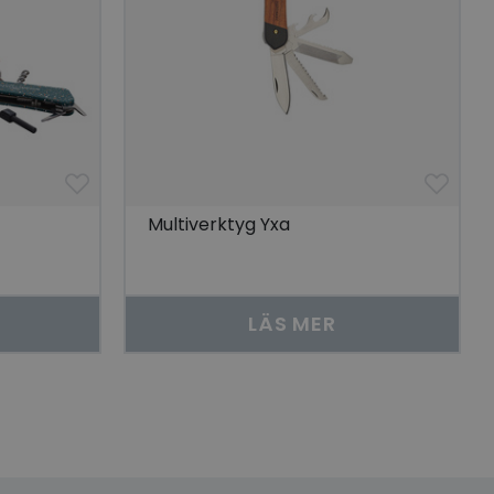
som säkerställer att
åra visningar av
 människor och bots.
göra giltiga
lats.
 unik besökare för
Multiverktyg Yxa
t aktivera
 på besökarens
r som visas av en
se genom att föreslå
LÄS MER
torik.
ör att dela
r.
 unik besökare för
t aktivera
 på besökarens