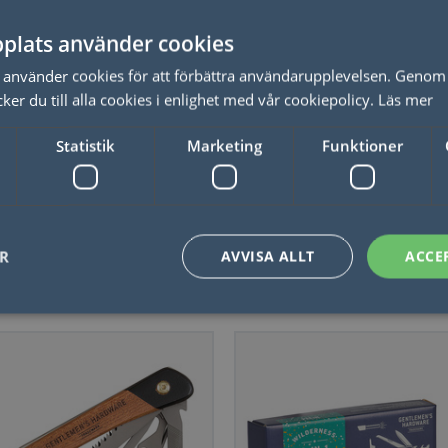
plats använder cookies
använder cookies för att förbättra användarupplevelsen. Genom 
rä Sänka Skepp
Sigill Ros
er du till alla cookies i enlighet med vår cookiepolicy.
Läs mer
Statistik
Marketing
Funktioner
LÄS MER
LÄS MER
ER
AVVISA ALLT
ACCE
Outdoor
Nödvändigt
Statistik
Marketing
Funktioner
Oklassificerade
låter kärnwebbplatsfunktioner som användarinloggning och kontohantering. Webbplat
utan strikt nödvändiga cookies.
Leverantör / Domän
Utgång
Beskrivning