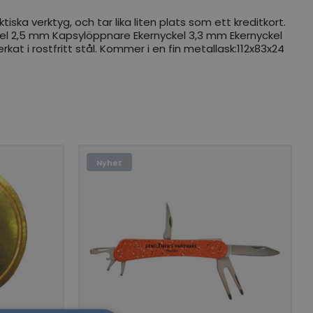
ska verktyg, och tar lika liten plats som ett kreditkort.
sel 2,5 mm Kapsylöppnare Ekernyckel 3,3 mm Ekernyckel
at i rostfritt stål. Kommer i en fin metallask:112x83x24
Nyhet