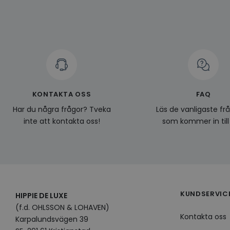
VISITOR_INFO1_LIV
CookieScriptConse
KONTAKTA OSS
FAQ
Namn
Leverantö
Namn
Domän
Har du några frågor? Tveka
Läs de vanligaste fr
Namn
__Secure-YNID
Namn
li_gc
inte att kontakta oss!
som kommer in till
LinkedIn
_ga
Corporat
.linkedin.
_gcl_au
__Secure-
ROLLOUT_TOKEN
pageviewCount
KUNDSERVIC
HIPPIE DE LUXE
_fbp
(f.d. OHLSSON & LOHAVEN)
_ga_KL1PVWXM6R
Kontakta oss
Karpalundsvägen 39