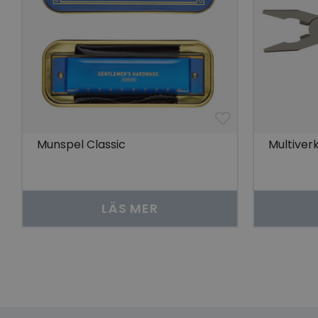
lidc
YSC
__cf_bm
Go
visitorid
Munspel Classic
Multiver
last_viewed_produc
LÄS MER
bcookie
visitorid