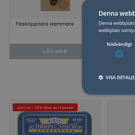
Denna webb
Denna webbplats 
Flasköppnare Hammare
Spel i t
webbplats samtyck
Nödvändigt
LÄS MER
VISA DETALJ
Just nu - 20% dras av i kassan
Nödvändiga kakor til
användas ordentligt 
Namn