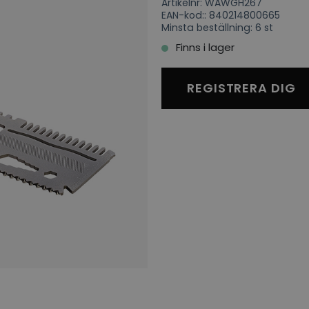
Artikelnr: WAWGH267
EAN-kod:: 840214800665
Minsta beställning: 6 st
Finns i lager
REGISTRERA DIG