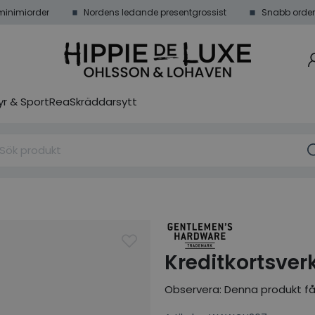
minimiorder
Nordens ledande presentgrossist
Snabb order
r & Sport
Rea
Skräddarsytt
Kreditkortsver
Observera: Denna produkt får i