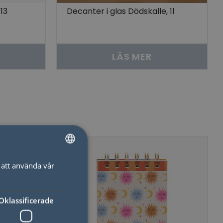
13
Decanter i glas Dödskalle, 1l
LÄS MER
att använda vår
SWEDISH
ENGLISH
Oklassificerade