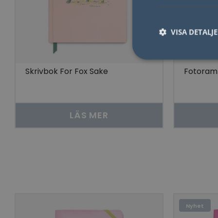
VISA DETALJ
Skrivbok For Fox Sake
Fotoram 
Nödvändiga kakor til
användas ordentligt 
LÄS MER
Namn
lidc
YSC
__cf_bm
Nyhet
Go