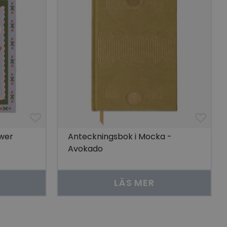
 unik besökare för
t aktivera
 på besökarens
r som visas av en
se genom att föreslå
torik.
ör att dela
r.
 unik besökare för
t aktivera
 på besökarens
lla reda på
ower
Anteckningsbok i Mocka -
nbäddade i
bplatsbesökaren
Avokado
 Youtube-
tjänsten för att
LÄS MER
okie. Det är
nner fungerar
skrivning