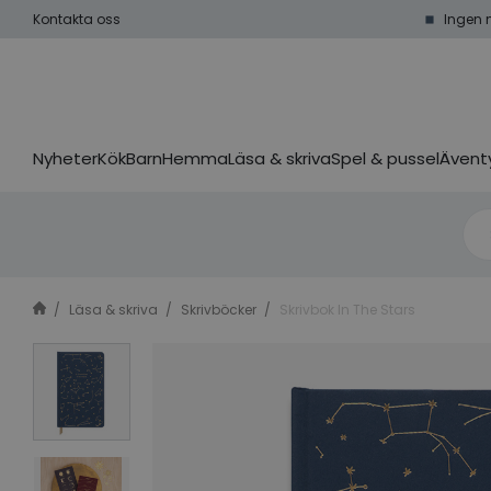
Kontakta oss
Ingen 
Nyheter
Kök
Barn
Hemma
Läsa & skriva
Spel & pussel
Äventy
Läsa & skriva
Skrivböcker
Skrivbok In The Stars