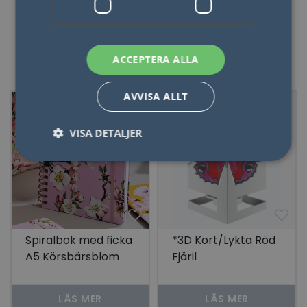
ACCEPTERA ALLA
50%
AVVISA ALLT
50%
50%
VISA DETALJER
Nödvändigt
Statistik
Marketing
Funktioner
Oklassificerade
Nödvändiga kakor tillåter kärnwebbplatsfunktioner
Spiralbok med ficka
*3D Kort/Lykta Röd
som användarinloggning och kontohantering.
A5 Körsbärsblom
Fjäril
Webbplatsen kan inte användas ordentligt utan
strikt nödvändiga cookies.
Rosa
Namn
Leverantör / Domän
Utgång
Beskr
LÄS MER
LÄS MER
lidc
1 dag
Detta