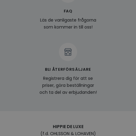
surfhi
last_viewed_products
www.hippiedeluxe.se
Session
Denna
FAQ
och l
produ
Läs de vanligaste frågorna
av en
som kommer in till oss!
att fö
surfu
genom
relev
baser
surfhi
bcookie
1 år
Detta
Microsoft
MSN 1
Corporation
för at
.linkedin.com
BLI ÅTERFÖRSÄLJARE
på we
socia
Registrera dig för att se
visitorid
.www.hippiedeluxe.se
1 år
Denna
priser, göra beställningar
använ
ident
och ta del av erbjudanden!
besök
förbä
använ
genom
perso
och i
på be
prefe
HIPPIE DE LUXE
surfhi
(f.d. OHLSSON & LOHAVEN)