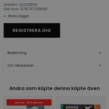
Artikelnr: QUZ038DIS
EAN-kod:: 9781797229669
Finns i lager
REGISTRERA DIG
Beskrivning
Om tillverkaren
Andra som köpte denna köpte även
Just nu - 20% dras av i
kassan