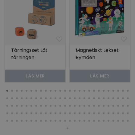
Tärningsset Låt
Magnetiskt Lekset
tärningen
Rymden
bestämma - Friday
Night
LÄS MER
LÄS MER