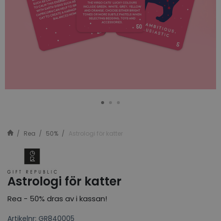
Rea
50%
Astrologi för katter
Astrologi för katter
Rea - 50% dras av i kassan!
Artikelnr: GR840005