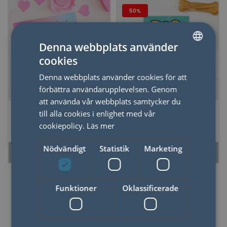
50%
Denna webbplats använder
cookies
SWEDISH
Denna webbplats använder cookies för att
ENGLISH
förbättra användarupplevelsen. Genom
att använda vår webbplats samtycker du
Kort Love Lingo
Kort Hundskämt
till alla cookies i enlighet med vår
Kärlekenspråk
cookiepolicy.
Läs mer
Nödvändigt
Statistik
Marketing
LÄS MER
LÄS MER
Funktioner
Oklassificerade
50%