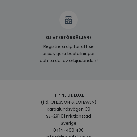
produ
av en
att fö
surfu
genom
relev
baser
surfhi
BLI ÅTERFÖRSÄLJARE
bcookie
1 år
Detta
Microsoft
MSN 1
Corporation
Registrera dig för att se
för at
.linkedin.com
priser, göra beställningar
på we
socia
och ta del av erbjudanden!
visitorid
.www.hippiedeluxe.se
1 år
Denna
använ
ident
besök
förbä
använ
genom
HIPPIE DE LUXE
perso
och i
(f.d. OHLSSON & LOHAVEN)
på be
Karpalundsvägen 39
prefe
surfhi
SE-291 61 Kristianstad
Sverige
VISITOR_INFO1_LIVE
5
Denna
Google LLC
månader
av Yo
.youtube.com
0414-400 430
4 veckor
hålla
använ