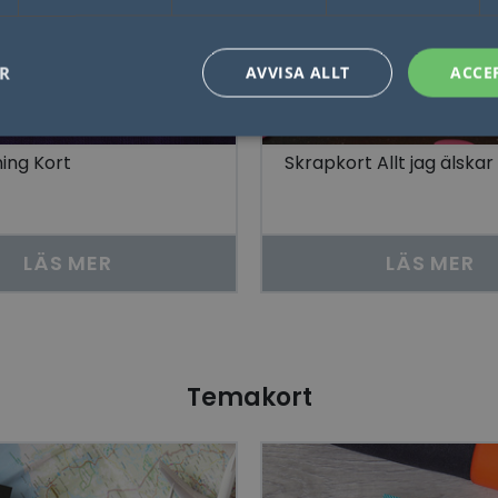
ER
AVVISA ALLT
ACCE
ing Kort
Skrapkort Allt jag älskar
Nödvändigt
Statistik
Marketing
Funktioner
Oklassificerade
låter kärnwebbplatsfunktioner som användarinloggning och kontohantering. Webbplat
utan strikt nödvändiga cookies.
LÄS MER
LÄS MER
Leverantör / Domän
Utgång
Beskrivning
1 dag
Detta är en Microsoft MSN 1: a parts cookie 
Microsoft
webbplatsen fungerar korrekt.
Corporation
.linkedin.com
Session
Denna cookie ställs in av YouTube för att sp
Google LLC
inbäddade videor.
.youtube.com
Temakort
29
Denna cookie används för att skilja mellan
Cloudflare Inc.
minuter
Detta är fördelaktigt för webbplatsen för att 
.linkedin.com
57
rapporter om användningen av deras webbp
sekunder
ogle Integritetspolicy