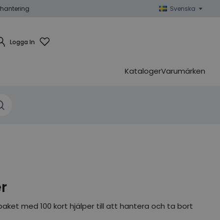
hantering
Svenska
Logga In
Kataloger
Varumärken
r
aket med 100 kort hjälper till att hantera och ta bort