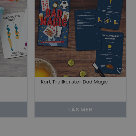
 unik besökare för
t aktivera
 på besökarens
r som visas av en
se genom att föreslå
torik.
ör att dela
r.
 unik besökare för
t aktivera
 på besökarens
lla reda på
Kort Trollkonster Dad Magic
nbäddade i
bplatsbesökaren
 Youtube-
tjänsten för att
LÄS MER
okie. Det är
nner fungerar
skrivning