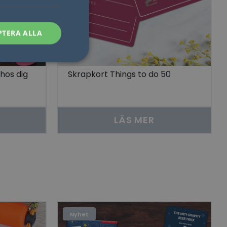
PTERA ALLA
 hos dig
Skrapkort Things to do 50
sen kan inte
LÄS MER
som säkerställer att
åra visningar av
 människor och bots.
göra giltiga
lats.
Nyhet