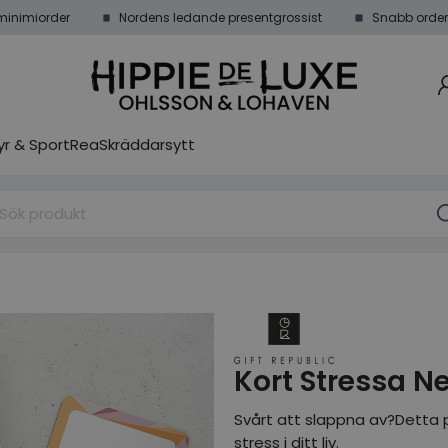
minimiorder
Nordens ledande presentgrossist
Snabb order
r & Sport
Rea
Skräddarsytt
Kort Stressa Ne
Svårt att slappna av?Detta p
stress i ditt liv.