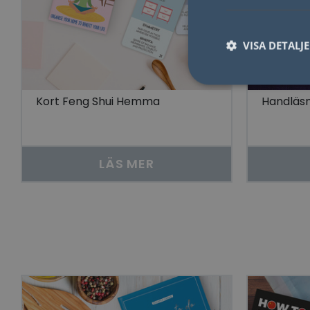
VISA DETALJ
Kort Feng Shui Hemma
Handläsn
Nödvändiga kakor til
användas ordentligt 
LÄS MER
Namn
lidc
YSC
__cf_bm
Go