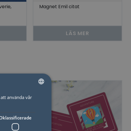
erie,
Magnet Emil citat
LÄS MER
att använda vår
SWEDISH
ENGLISH
Oklassificerade