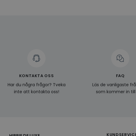
Namn
Domän
Namn
__Secure-YNID
Namn
li_gc
LinkedIn
_ga
Corporat
.linkedin.
_gcl_au
__Secure-
ROLLOUT_TOKEN
pageviewCount
_fbp
_ga_KL1PVWXM6R
KONTAKTA OSS
FAQ
Har du några frågor? Tveka
Läs de vanligaste fr
inte att kontakta oss!
som kommer in till
KUNDSERVIC
HIPPIE DE LUXE