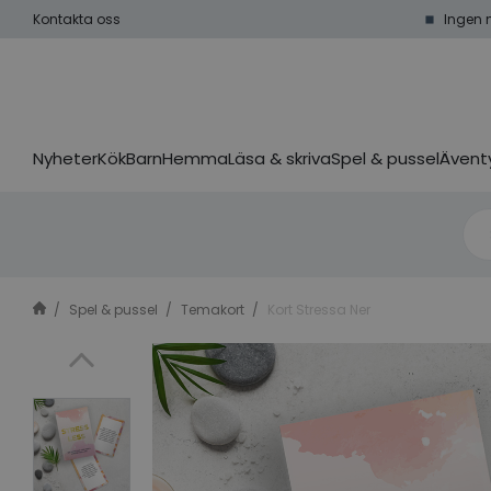
Kontakta oss
Ingen 
Nyheter
Kök
Barn
Hemma
Läsa & skriva
Spel & pussel
Äventy
Spel & pussel
Temakort
Kort Stressa Ner