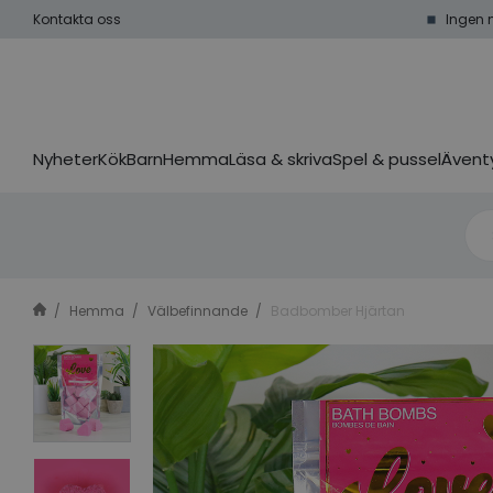
Kontakta oss
Ingen 
Nyheter
Kök
Barn
Hemma
Läsa & skriva
Spel & pussel
Äventy
Hemma
Välbefinnande
Badbomber Hjärtan