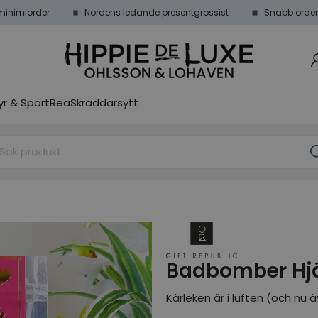
minimiorder
Nordens ledande presentgrossist
Snabb order
r & Sport
Rea
Skräddarsytt
Badbomber Hj
Kärleken är i luften (och n