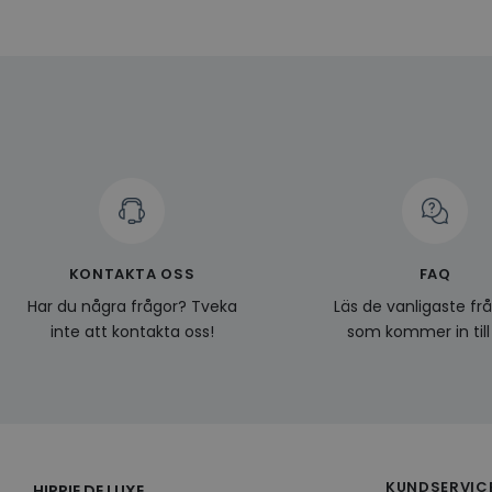
Namn
Domän
Namn
__Secure-YNID
Namn
li_gc
LinkedIn
_ga
Corporat
.linkedin.
_gcl_au
__Secure-
ROLLOUT_TOKEN
pageviewCount
_fbp
_ga_KL1PVWXM6R
KONTAKTA OSS
FAQ
Har du några frågor? Tveka
Läs de vanligaste fr
inte att kontakta oss!
som kommer in till
KUNDSERVIC
HIPPIE DE LUXE