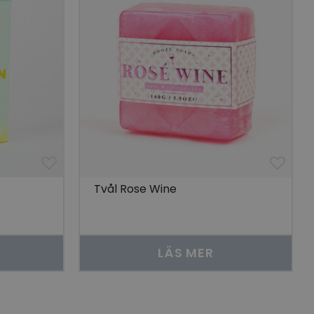
 unik besökare för
t aktivera
 på besökarens
r som visas av en
se genom att föreslå
torik.
ör att dela
r.
 unik besökare för
t aktivera
 på besökarens
lla reda på
Tvål Rose Wine
nbäddade i
bplatsbesökaren
 Youtube-
tjänsten för att
LÄS MER
okie. Det är
nner fungerar
skrivning