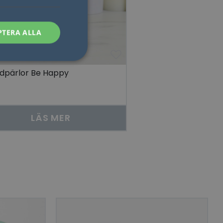
PTERA ALLA
dpärlor Be Happy
sen kan inte
LÄS MER
som säkerställer att
åra visningar av
 människor och bots.
göra giltiga
lats.