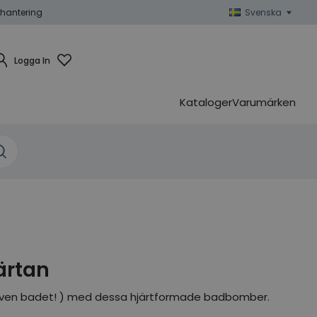
hantering
Svenska
Logga In
Kataloger
Varumärken
ärtan
u även badet! ) med dessa hjärtformade badbomber.