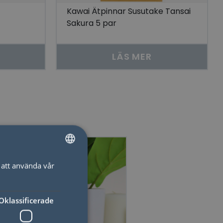
Kawai Ätpinnar Susutake Tansai
Sakura 5 par
LÄS MER
att använda vår
SWEDISH
ENGLISH
Oklassificerade