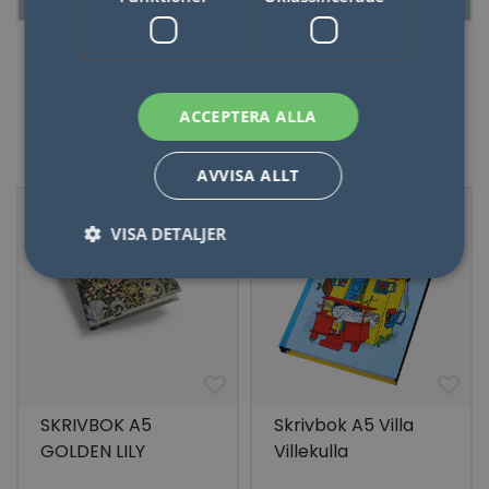
ACCEPTERA ALLA
Skrivböcker
AVVISA ALLT
VISA DETALJER
Nödvändigt
Statistik
Marketing
Funktioner
Oklassificerade
Nödvändiga kakor tillåter kärnwebbplatsfunktioner
som användarinloggning och kontohantering.
SKRIVBOK A5
Skrivbok A5 Villa
Webbplatsen kan inte användas ordentligt utan
strikt nödvändiga cookies.
GOLDEN LILY
Villekulla
Namn
Leverantör / Domän
Utgång
Beskr