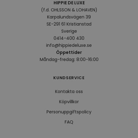
HIPPIE DE LUXE
VISITOR_INFO1_LIVE
5
Denna
Google LLC
(f.d. OHLSSON & LOHAVEN)
månader
av Yo
.youtube.com
Karpalundsvägen 39
4 veckor
hålla
använ
SE-291 61 Kristianstad
för Y
inbäd
Sverige
webbp
0414-400 430
också
webb
info@hippiedeluxe.se
använ
eller
Öppettider
av Yo
Måndag-fredag: 8:00-16:00
gränss
CookieScriptConsent
4 veckor
Denna
CookieScript
2 dagar
använ
.hippiedeluxe.se
KUNDSERVICE
Scrip
för a
prefe
besök
Kontakta oss
Det ä
Cooki
Köpvillkor
cooki
funge
Personuppgiftspolicy
FAQ
Leverantör /
Namn
Utgång
Beskrivning
Leverantör /
Domän