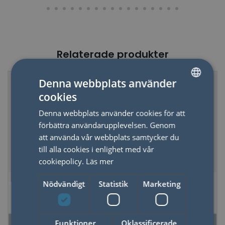
Relaterade produkter
Denna webbplats använder
cookies
SWEDISH
Denna webbplats använder cookies för att
ENGLISH
förbättra användarupplevelsen. Genom
att använda vår webbplats samtycker du
till alla cookies i enlighet med vår
cookiepolicy.
Läs mer
Spiralblock med
Noteringsbok
Nödvändigt
Statistik
Marketing
ämnesflikar Svanar
Tacksamhet -
o Pärlband
Attitude of
Gratitude
Funktioner
Oklassificerade
LÄS MER
LÄS MER