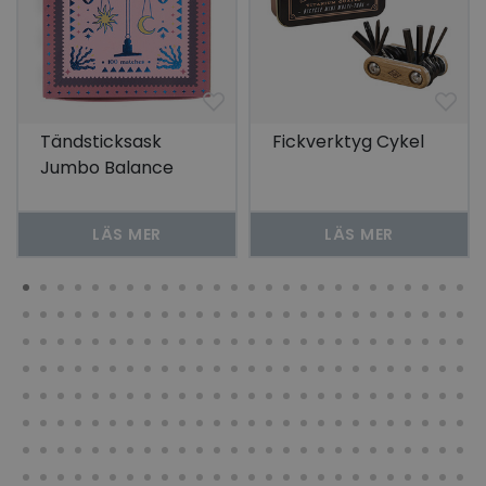
Tändsticksask
Fickverktyg Cykel
Jumbo Balance
LÄS MER
LÄS MER