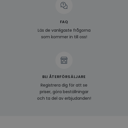
prefe
surfhi
last_viewed_products
www.hippiedeluxe.se
Session
Denna
och l
FAQ
produ
av en
Läs de vanligaste frågorna
att fö
surfu
som kommer in till oss!
genom
relev
baser
surfhi
bcookie
1 år
Detta
Microsoft
MSN 1
Corporation
för at
.linkedin.com
på we
socia
BLI ÅTERFÖRSÄLJARE
visitorid
.www.hippiedeluxe.se
1 år
Denna
Registrera dig för att se
använ
priser, göra beställningar
ident
besök
och ta del av erbjudanden!
förbä
använ
genom
perso
och i
på be
prefe
surfhi