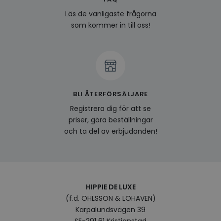
last_viewed_products
www.hippiedeluxe.se
Session
Denna
Läs de vanligaste frågorna
och l
produ
som kommer in till oss!
av en
att fö
surfu
genom
relev
baser
surfhi
bcookie
1 år
Detta
Microsoft
MSN 1
Corporation
BLI ÅTERFÖRSÄLJARE
för at
.linkedin.com
på we
Registrera dig för att se
socia
priser, göra beställningar
visitorid
.www.hippiedeluxe.se
1 år
Denna
och ta del av erbjudanden!
använ
ident
besök
förbä
använ
genom
perso
och i
HIPPIE DE LUXE
på be
prefe
(f.d. OHLSSON & LOHAVEN)
surfhi
Karpalundsvägen 39
VISITOR_INFO1_LIVE
5
Denna
Google LLC
SE-291 61 Kristianstad