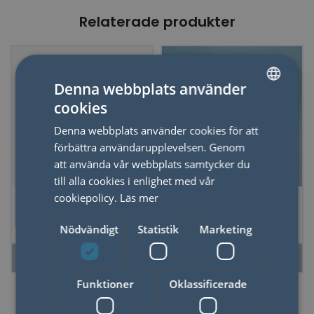
Relaterade produkter
Denna webbplats använder
cookies
SWEDISH
Denna webbplats använder cookies för att
ENGLISH
förbättra användarupplevelsen. Genom
att använda vår webbplats samtycker du
till alla cookies i enlighet med vår
Emaljmugg
Flaska Atlantis, Blå
cookiepolicy.
Läs mer
Dinosarie
Fisk 1,2l,
Nödvändigt
Statistik
Marketing
Borosilikatglas
LÄS MER
LÄS MER
Funktioner
Oklassificerade