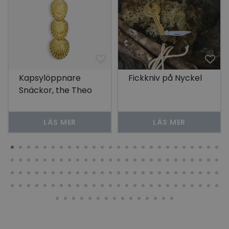
Kapsylöppnare
Fickkniv på Nyckel
Snäckor, the Theo
LÄS MER
LÄS MER