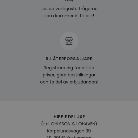
last_viewed_products
www.hippiedeluxe.se
Session
Denna
Läs de vanligaste frågorna
och l
produ
som kommer in till oss!
av en
att fö
surfu
genom
relev
baser
surfhi
bcookie
1 år
Detta
Microsoft
MSN 1
Corporation
BLI ÅTERFÖRSÄLJARE
för at
.linkedin.com
på we
Registrera dig för att se
socia
priser, göra beställningar
visitorid
.www.hippiedeluxe.se
1 år
Denna
och ta del av erbjudanden!
använ
ident
besök
förbä
använ
genom
perso
och i
HIPPIE DE LUXE
på be
prefe
(f.d. OHLSSON & LOHAVEN)
surfhi
Karpalundsvägen 39
VISITOR_INFO1_LIVE
5
Denna
Google LLC
SE-291 61 Kristianstad