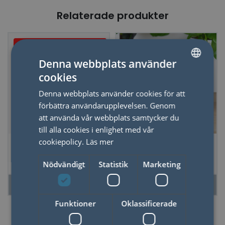
Relaterade produkter
Just nu - 20% dras av i
kassan
Denna webbplats använder
cookies
SWEDISH
Denna webbplats använder cookies för att
ENGLISH
förbättra användarupplevelsen. Genom
att använda vår webbplats samtycker du
till alla cookies i enlighet med vår
Grytunderlägg Vinyl
Mugg Tala som
cookiepolicy.
Läs mer
Hunden
Nödvändigt
Statistik
Marketing
LÄS MER
LÄS MER
Funktioner
Oklassificerade