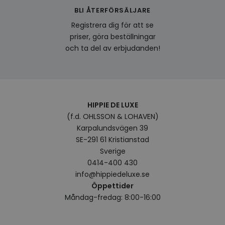
använ
BLI ÅTERFÖRSÄLJARE
genom
perso
Registrera dig för att se
och i
på be
priser, göra beställningar
prefe
och ta del av erbjudanden!
surfhi
VISITOR_INFO1_LIVE
5
Denna
Google LLC
månader
av Yo
.youtube.com
4 veckor
hålla
använ
för Y
inbäd
HIPPIE DE LUXE
webbp
också
(f.d. OHLSSON & LOHAVEN)
webb
använ
Karpalundsvägen 39
eller
SE-291 61 Kristianstad
av Yo
gränss
Sverige
0414-400 430
CookieScriptConsent
4 veckor
Denna
CookieScript
2 dagar
använ
.hippiedeluxe.se
info@hippiedeluxe.se
Scrip
för a
Öppettider
prefe
Måndag-fredag: 8:00-16:00
besök
Det ä
Cooki
cooki