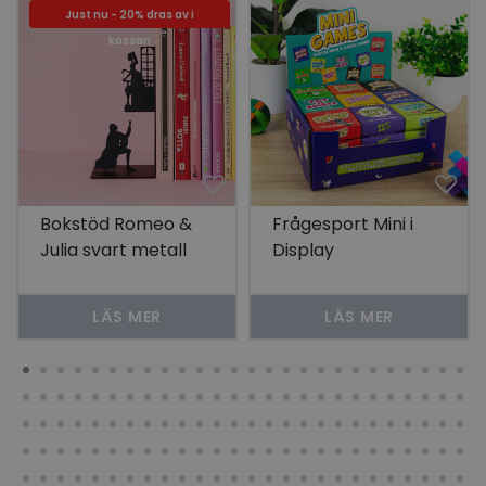
Just nu - 20% dras av i
kassan
Bokstöd Romeo &
Frågesport Mini i
Julia svart metall
Display
LÄS MER
LÄS MER