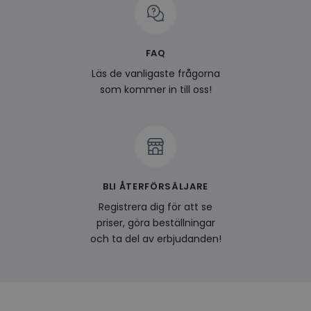
prefe
surfhi
last_viewed_products
www.hippiedeluxe.se
Session
Denna
och l
FAQ
produ
av en
Läs de vanligaste frågorna
att fö
surfu
som kommer in till oss!
genom
relev
baser
surfhi
bcookie
1 år
Detta
Microsoft
MSN 1
Corporation
för at
.linkedin.com
på we
socia
BLI ÅTERFÖRSÄLJARE
visitorid
.www.hippiedeluxe.se
1 år
Denna
Registrera dig för att se
använ
priser, göra beställningar
ident
besök
och ta del av erbjudanden!
förbä
använ
genom
perso
och i
på be
prefe
surfhi