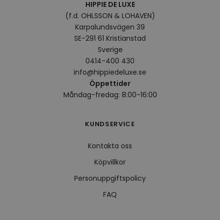
HIPPIE DE LUXE
VISITOR_INFO1_LIVE
5
Denna
Google LLC
(f.d. OHLSSON & LOHAVEN)
månader
av Yo
.youtube.com
Karpalundsvägen 39
4 veckor
hålla
använ
SE-291 61 Kristianstad
för Y
inbäd
Sverige
webbp
0414-400 430
också
webb
info@hippiedeluxe.se
använ
eller
Öppettider
av Yo
Måndag-fredag: 8:00-16:00
gränss
CookieScriptConsent
4 veckor
Denna
CookieScript
2 dagar
använ
.hippiedeluxe.se
KUNDSERVICE
Scrip
för a
prefe
besök
Kontakta oss
Det ä
Cooki
Köpvillkor
cooki
funge
Personuppgiftspolicy
FAQ
Leverantör /
Namn
Utgång
Beskrivning
Leverantör /
Domän