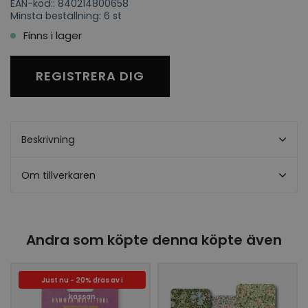
EAN-kod:: 840214800658
Minsta beställning: 6 st
Finns i lager
REGISTRERA DIG
Beskrivning
Om tillverkaren
Andra som köpte denna köpte även
Just nu - 20% dras av i
kassan