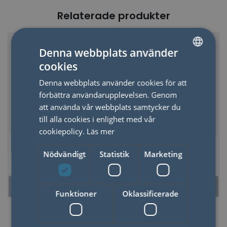
Relaterade produkter
Just nu - 20% dras av i
Denna webbplats använder
kassan
cookies
SWEDISH
Denna webbplats använder cookies för att
ENGLISH
förbättra användarupplevelsen. Genom
att använda vår webbplats samtycker du
till alla cookies i enlighet med vår
cookiepolicy.
Läs mer
Huvud Massage
Paraply
Nödvändigt
Statistik
Marketing
Reflekterande
LÄS MER
LÄS MER
Funktioner
Oklassificerade