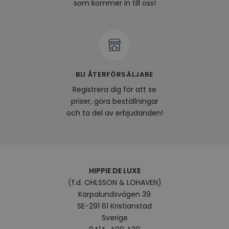
som kommer in till oss!
och l
produ
av en
att fö
surfu
genom
relev
baser
surfhi
BLI ÅTERFÖRSÄLJARE
bcookie
1 år
Detta
Microsoft
MSN 1
Corporation
Registrera dig för att se
för at
.linkedin.com
på we
priser, göra beställningar
socia
och ta del av erbjudanden!
visitorid
.www.hippiedeluxe.se
1 år
Denna
använ
ident
besök
förbä
använ
genom
perso
HIPPIE DE LUXE
och i
(f.d. OHLSSON & LOHAVEN)
på be
prefe
Karpalundsvägen 39
surfhi
SE-291 61 Kristianstad
VISITOR_INFO1_LIVE
5
Denna
Google LLC
Sverige
månader
av Yo
.youtube.com
4 veckor
hålla