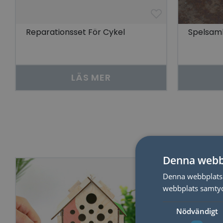
Reparationsset För Cykel
Spelsaml
LÄS MER
Denna webb
50%
Denna webbplats 
webbplats samtyck
Nödvändigt