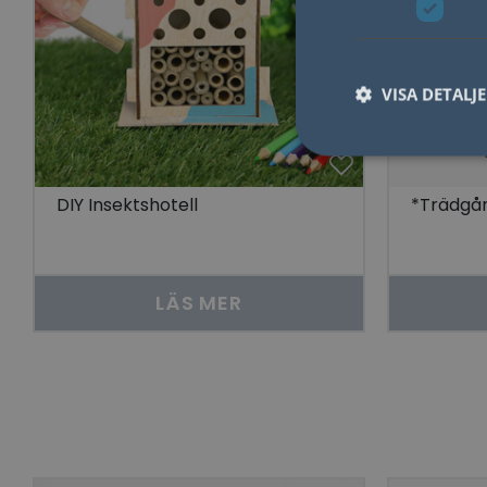
VISA DETALJ
DIY Insektshotell
*Trädgå
Nödvändiga kakor til
användas ordentligt 
Namn
LÄS MER
lidc
YSC
__cf_bm