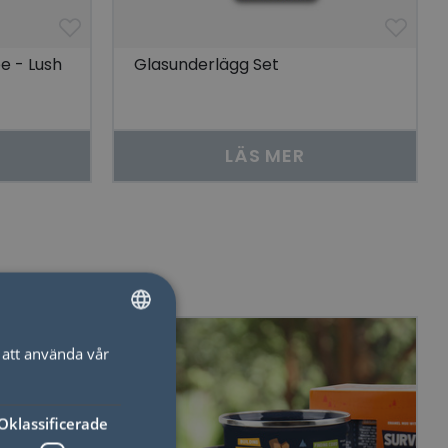
e - Lush
Glasunderlägg Set
LÄS MER
att använda vår
SWEDISH
ENGLISH
Oklassificerade