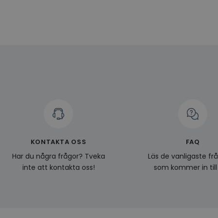
Namn
Leverantö
Namn
Domän
Namn
__Secure-YNID
Namn
li_gc
LinkedIn
_ga
Corporat
.linkedin.
_gcl_au
__Secure-
ROLLOUT_TOKEN
pageviewCount
_fbp
_ga_KL1PVWXM6R
KONTAKTA OSS
FAQ
Har du några frågor? Tveka
Läs de vanligaste fr
inte att kontakta oss!
som kommer in till