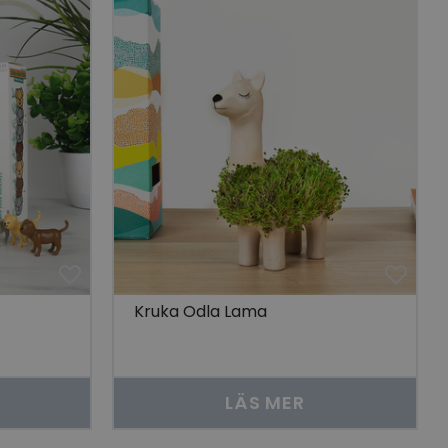
 unik besökare för
t aktivera
 på besökarens
r som visas av en
se genom att föreslå
torik.
ör att dela
r.
 unik besökare för
t aktivera
 på besökarens
lla reda på
nbäddade i
bplatsbesökaren
Kruka Odla Lama
 Youtube-
tjänsten för att
okie. Det är
nner fungerar
LÄS MER