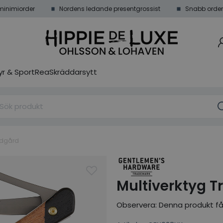
minimiorder
Nordens ledande presentgrossist
Snabb order
r & Sport
Rea
Skräddarsytt
ädgård
Multiverktyg T
Observera: Denna produkt får i