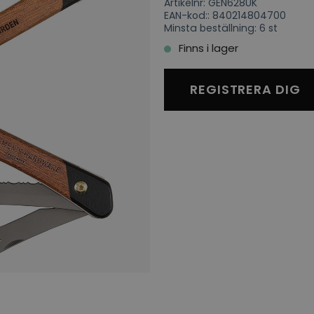
Artikelnr: GEN628UK
EAN-kod:: 840214804700
Minsta beställning: 6 st
Finns i lager
REGISTRERA DIG