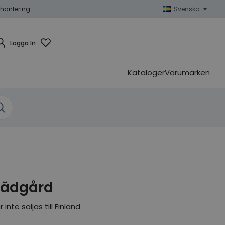
hantering
Svenska
Logga In
Kataloger
Varumärken
rädgård
nte säljas till Finland