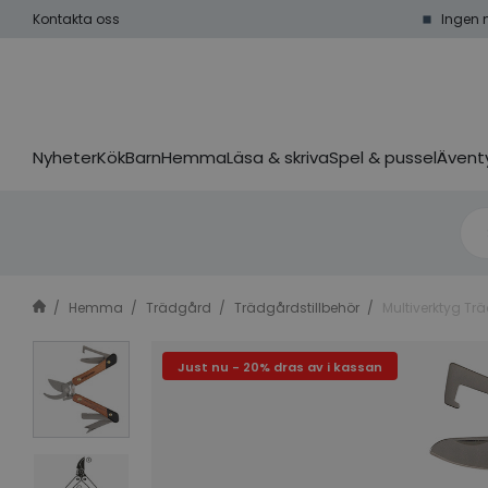
Kontakta oss
Ingen 
Nyheter
Kök
Barn
Hemma
Läsa & skriva
Spel & pussel
Äventy
Hemma
Trädgård
Trädgårdstillbehör
Multiverktyg Tr
Just nu - 20% dras av i kassan