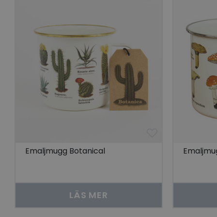
Go
visitorid
last_viewed_produc
bcookie
visitorid
VISITOR_INFO1_LIV
Emaljmugg Botanical
Emaljmu
CookieScriptConse
LÄS MER