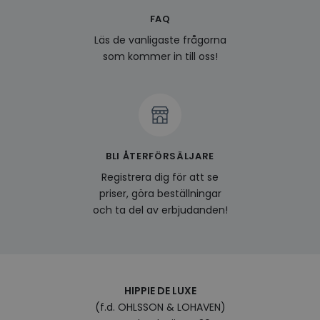
FAQ
last_viewed_products
www.hippiedeluxe.se
Session
Denna
och l
Läs de vanligaste frågorna
produ
av en
som kommer in till oss!
att fö
surfu
genom
relev
baser
surfhi
bcookie
1 år
Detta
Microsoft
MSN 1
Corporation
för at
.linkedin.com
BLI ÅTERFÖRSÄLJARE
på we
socia
Registrera dig för att se
visitorid
.www.hippiedeluxe.se
1 år
Denna
priser, göra beställningar
använ
och ta del av erbjudanden!
ident
besök
förbä
använ
genom
perso
och i
på be
HIPPIE DE LUXE
prefe
surfhi
(f.d. OHLSSON & LOHAVEN)