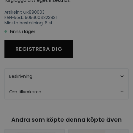
färglägga ditt eget insekthus.
Artikelnr: GR890003
EAN-kod:: 5056004323831
Minsta beställning: 6 st
Finns i lager
REGISTRERA DIG
Beskrivning
Om tillverkaren
Andra som köpte denna köpte även