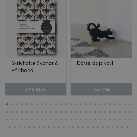
Skrivhäfte Svanar &
Dörrstopp Katt
Pärlband
LÄS MER
LÄS MER