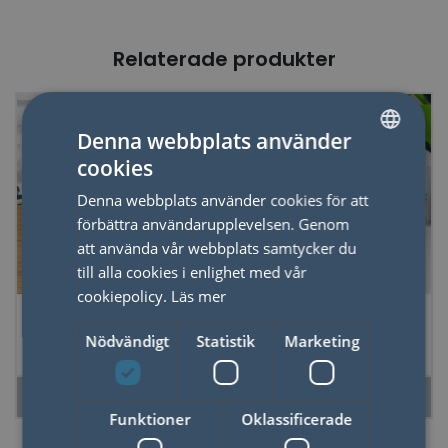
Relaterade produkter
Denna webbplats använder
cookies
SWEDISH
Denna webbplats använder cookies för att
ENGLISH
förbättra användarupplevelsen. Genom
att använda vår webbplats samtycker du
till alla cookies i enlighet med vår
cookiepolicy.
Läs mer
Emaljmugg
Set Mugg och
Butterflies
Strumpor Fiske
Nödvändigt
Statistik
Marketing
LÄS MER
LÄS MER
Funktioner
Oklassificerade