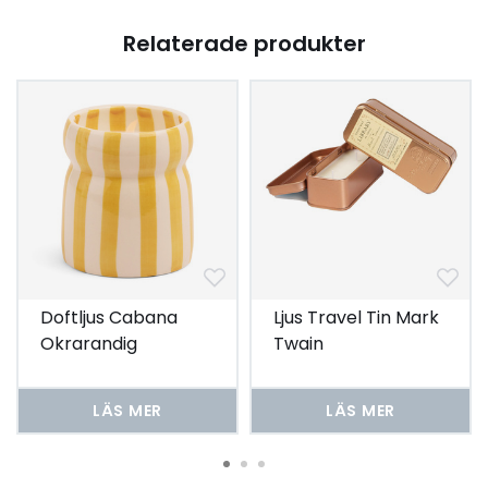
Relaterade produkter
Doftljus Cabana
Ljus Travel Tin Mark
Okrarandig
Twain
keramik- Gold
Coast
LÄS MER
LÄS MER