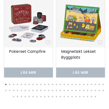
Pokerset Campfire
Magnetiskt Lekset
Byggplats
LÄS MER
LÄS MER