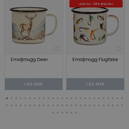
Just nu - 20% dras av i
kassan
Emaljmugg Deer
Emaljmugg Flugfiske
LÄS MER
LÄS MER