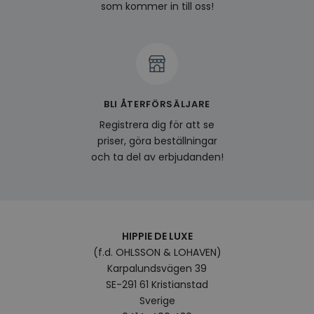
och l
som kommer in till oss!
produ
av en
att fö
surfu
genom
relev
baser
surfhi
bcookie
1 år
Detta
BLI ÅTERFÖRSÄLJARE
Microsoft
MSN 1
Corporation
för at
Registrera dig för att se
.linkedin.com
på we
priser, göra beställningar
socia
och ta del av erbjudanden!
visitorid
.www.hippiedeluxe.se
1 år
Denna
använ
ident
besök
förbä
använ
genom
perso
HIPPIE DE LUXE
och i
på be
(f.d. OHLSSON & LOHAVEN)
prefe
Karpalundsvägen 39
surfhi
SE-291 61 Kristianstad
VISITOR_INFO1_LIVE
5
Denna
Google LLC
Sverige
månader
av Yo
.youtube.com
4 veckor
hålla