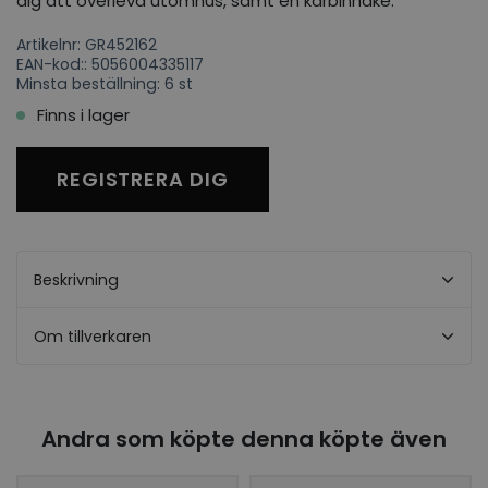
dig att överleva utomhus, samt en karbinhake.
Artikelnr: GR452162
EAN-kod:: 5056004335117
Minsta beställning: 6 st
Finns i lager
REGISTRERA DIG
Beskrivning
Om tillverkaren
Andra som köpte denna köpte även