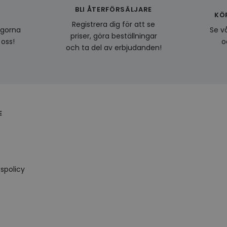
BLI ÅTERFÖRSÄLJARE
KÖ
Registrera dig för att se
ågorna
Se vå
priser, göra beställningar
 oss!
o
och ta del av erbjudanden!
E
spolicy