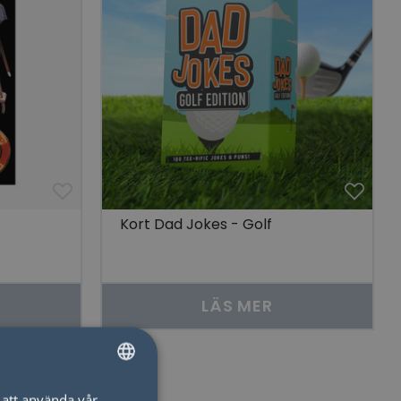
Kort Dad Jokes - Golf
LÄS MER
att använda vår
SWEDISH