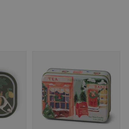
 människor och bots.
göra giltiga
lats.
 unik besökare för
t aktivera
 på besökarens
r som visas av en
se genom att föreslå
torik.
ör att dela
r.
 unik besökare för
t aktivera
 på besökarens
lla reda på
nbäddade i
bplatsbesökaren
 Youtube-