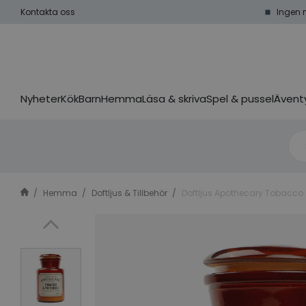
Kontakta oss
Ingen 
Nyheter
Kök
Barn
Hemma
Läsa & skriva
Spel & pussel
Äventy
Hemma
Doftljus & Tillbehör
Doftljus Apothecary Tobacco 