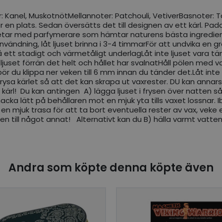
ter: Kanel, MuskotnötMellannoter: Patchouli, VetiverBasnoter:
 en plats. Sedan översätts det till designen av ett kärl. Paddy
arbetar med parfymerare som hämtar naturens bästa ingredien
användning, låt ljuset brinna i 3-4 timmarFör att undvika en gr
 på ett stadigt och värmetåligt underlagLåt inte ljuset vara 
 ljuset förrän det helt och hållet har svalnatHåll pölen med v
ör du klippa ner veken till 6 mm innan du tänder det.Låt inte l
ysa kärlet så att det kan skrapa ut vaxrester. DU kan annars ck
kärl! Du kan antingen A) lägga ljuset i frysen över natten så
 knacka lätt på behållaren mot en mjuk yta tills vaxet lossnar
en mjuk trasa för att ta bort eventuella rester av vax, veke el
till något annat! Alternativt kan du B) hälla varmt vatten 
Andra som köpte denna köpte även