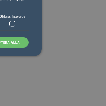
ENGLISH
Oklassificerade
PTERA ALLA
sen kan inte
som säkerställer att
åra visningar av