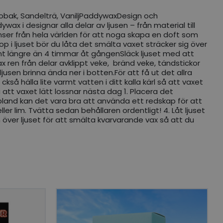
 Tobak, Sandelträ, VaniljPaddywaxDesign och
wax i designar alla delar av ljusen – från material till
ser från hela världen för att noga skapa en doft som
op i ljuset bör du låta det smälta vaxet sträcker sig över
tänt längre än 4 timmar åt gångenSläck ljuset med att
ax ren från delar avklippt veke, bränd veke, tändstickor
jusen brinna ända ner i botten.För att få ut det allra
så hälla lite varmt vatten i ditt kalla kärl så att vaxet
 att vaxet lätt lossnar nästa dag 1. Placera det
. Ibland kan det vara bra att använda ett redskap för att
ler lim. Tvätta sedan behållaren ordentligt! 4. Låt ljuset
över ljuset för att smälta kvarvarande vax så att du