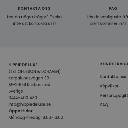
KONTAKTA OSS
FAQ
Har du några frågor? Tveka
Läs de vanligaste fr
inte att kontakta oss!
som kommer in till
KUNDSERVIC
HIPPIE DE LUXE
(f.d. OHLSSON & LOHAVEN)
Kontakta oss
Karpalundsvägen 39
SE-291 61 Kristianstad
Köpvillkor
Sverige
Personuppgift
0414-400 430
info@hippiedeluxe.se
FAQ
Öppettider
Måndag-fredag: 8:00-16:00