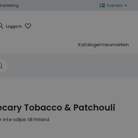
hantering
Svenska
Logga In
Kataloger
Varumärken
ecary Tobacco & Patchouli
nte säljas till Finland