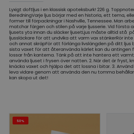
Lyxigt doftljus i en klassisk apoteksburk! 226 g. Toppno
BeredningVarje ljus börjar med en historia, ett tema, eller
former till förpackningar i Nashville, Tennessee. Man 
matchar färgen och stilen på varje ljusserie. Vid första 
ljusets yta innan du släcker ljusetLjus måste alltid stå
ljussläckare för att undvika att varm vax stänkerRör inte
och annat skräpFör att förlänga livslängden på ditt ljus b
sista vaxet för att återanvända kärlet kan du antingen fr
lossar från kanterna. Tänk på att inte hantera ett varmt 
använda ljuset i frysen över natten. 2. När det är fryst,
knäcka vaxet och hjälpa det att lossna i bitar. 3. Använd 
leva vidare genom att använda den nu tomma behållaren 
kan skopa ut det!
50%