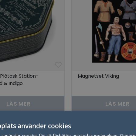
i Plåtask Station-
Magnetset Viking
d & Indigo
LÄS MER
LÄS MER
plats använder cookies
använder cookies för att förbättra användarupplevelsen. Genom 