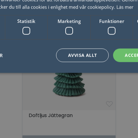
Relaterade produkter
er du till alla cookies i enlighet med vår cookiepolicy.
Läs mer
Statistik
Marketing
Funktioner
ER
AVVISA ALLT
ACCE
Nödvändigt
Statistik
Marketing
Funktioner
Oklassificerade
låter kärnwebbplatsfunktioner som användarinloggning och kontohantering. Webbplat
utan strikt nödvändiga cookies.
Leverantör / Domän
Utgång
Beskrivning
Doftljus Jättegran
1 dag
Detta är en Microsoft MSN 1: a parts cookie 
Microsoft
webbplatsen fungerar korrekt.
Corporation
.linkedin.com
Session
Denna cookie ställs in av YouTube för att sp