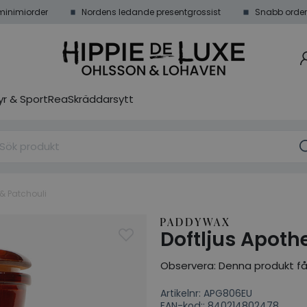
minimiorder
Nordens ledande presentgrossist
Snabb order
r & Sport
Rea
Skräddarsytt
& Patchouli
Doftljus Apoth
Observera: Denna produkt får i
Artikelnr: APG806EU
EAN-kod:: 840214802478