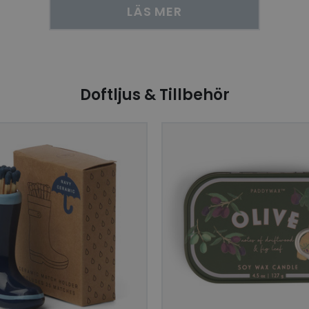
Google LLC
LÄS MER
inbäddade videor.
.youtube.com
29
Denna cookie används för att skilja mellan
Cloudflare Inc.
minuter
Detta är fördelaktigt för webbplatsen för att 
.linkedin.com
57
rapporter om användningen av deras webbp
sekunder
ogle Integritetspolicy
www.hippiedeluxe.se
Session
Denna cookie används för att identifiera en
att förbättra användarupplevelsen genom at
Doftljus & Tillbehör
personliga funktioner och innehåll baserat
preferenser och surfhistorik.
ts
www.hippiedeluxe.se
Session
Denna cookie spårar och lagrar de produkte
användare för att förbättra sin surfupplevel
relevanta produkter baserat på deras surfhis
1 år
Detta är en Microsoft MSN 1: a parts cookie f
Microsoft
innehållet på webbplatsen via sociala medie
Corporation
.linkedin.com
.www.hippiedeluxe.se
1 år
Denna cookie används för att identifiera en
att förbättra användarupplevelsen genom at
personliga funktioner och innehåll baserat
preferenser och surfhistorik.
E
5
Denna cookie ställs in av Youtube för att hå
Google LLC
månader
användarinställningar för Youtube-videor i
.youtube.com
4 veckor
webbplatser; den kan också avgöra om web
använder den nya eller gamla versionen av
gränssnittet.