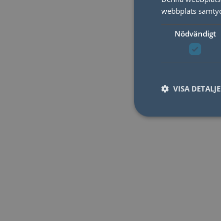
webbplats samtyck
Nödvändigt
VISA DETALJ
Nödvändiga kakor til
användas ordentligt 
Namn
lidc
YSC