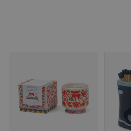
__cf_bm
Go
visitorid
last_viewed_produc
bcookie
visitorid
VISITOR_INFO1_LIV