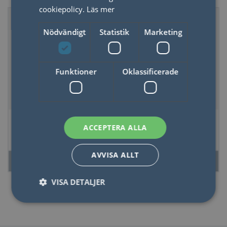
cookiepolicy.
Läs mer
Nödvändigt
Statistik
Marketing
Funktioner
Oklassificerade
Vattentäta Spelkort
Odlingskit
ACCEPTERA ALLA
med Trädgårdstips
Köttätande Växt
AVVISA ALLT
LÄS MER
LÄS MER
VISA DETALJER
Nödvändigt
Statistik
Marketing