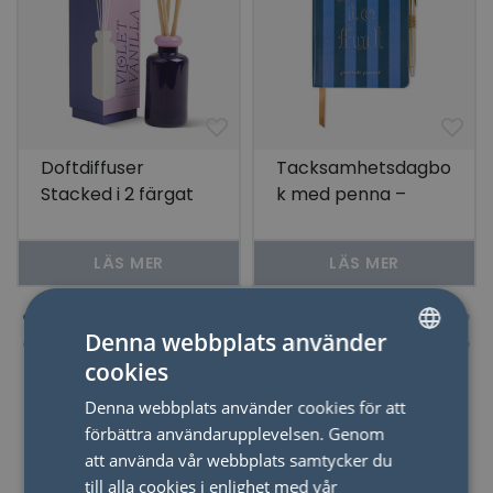
Doftdiffuser
Tacksamhetsdagbo
Stacked i 2 färgat
k med penna –
glas -
Tacksam
Lavendel/Mörklilal -
LÄS MER
LÄS MER
Violet Vanilla
Denna webbplats använder
cookies
SWEDISH
Denna webbplats använder cookies för att
ENGLISH
förbättra användarupplevelsen. Genom
att använda vår webbplats samtycker du
Trädgård
till alla cookies i enlighet med vår