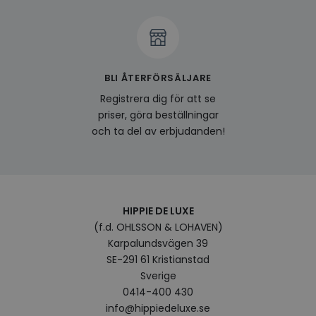
visitorid
www.hippiedeluxe.se
Session
Denna
använ
ident
besök
förbä
använ
genom
BLI ÅTERFÖRSÄLJARE
perso
och i
Registrera dig för att se
på be
prefe
priser, göra beställningar
surfhi
och ta del av erbjudanden!
last_viewed_products
www.hippiedeluxe.se
Session
Denna
och l
produ
av en
att fö
surfu
genom
relev
HIPPIE DE LUXE
baser
(f.d. OHLSSON & LOHAVEN)
surfhi
Karpalundsvägen 39
bcookie
1 år
Detta
Microsoft
MSN 1
SE-291 61 Kristianstad
Corporation
för at
.linkedin.com
Sverige
på we
socia
0414-400 430
info@hippiedeluxe.se
visitorid
.www.hippiedeluxe.se
1 år
Denna