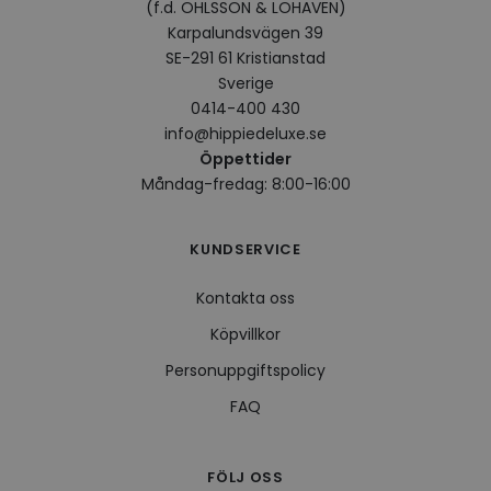
(f.d. OHLSSON & LOHAVEN)
VISITOR_INFO1_LIVE
5
Denna
Google LLC
Karpalundsvägen 39
månader
av Yo
.youtube.com
4 veckor
hålla
SE-291 61 Kristianstad
använ
för Y
Sverige
inbäd
0414-400 430
webbp
också
info@hippiedeluxe.se
webb
använ
Öppettider
eller
Måndag-fredag: 8:00-16:00
av Yo
gränss
CookieScriptConsent
4 veckor
Denna
CookieScript
2 dagar
använ
KUNDSERVICE
.hippiedeluxe.se
Scrip
för a
prefe
Kontakta oss
besök
Det ä
Köpvillkor
Cooki
cooki
Personuppgiftspolicy
funge
FAQ
Leverantör /
Namn
Utgång
Beskrivning
Leverantör /
Domän
FÖLJ OSS
Namn
Utgång
Beskrivning
Domän
Leverantör /