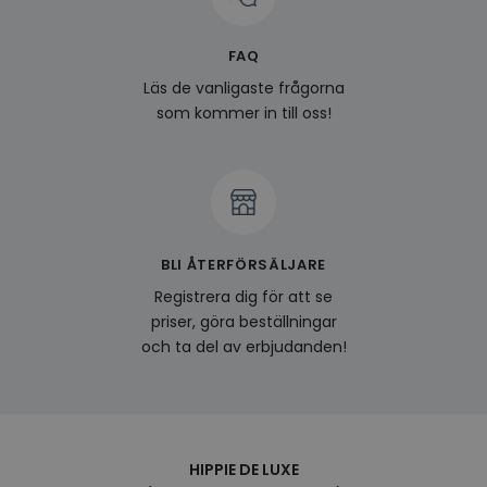
surfhi
last_viewed_products
www.hippiedeluxe.se
Session
Denna
FAQ
och l
produ
Läs de vanligaste frågorna
av en
att fö
som kommer in till oss!
surfu
genom
relev
baser
surfhi
bcookie
1 år
Detta
Microsoft
MSN 1
Corporation
för at
.linkedin.com
på we
BLI ÅTERFÖRSÄLJARE
socia
Registrera dig för att se
visitorid
.www.hippiedeluxe.se
1 år
Denna
använ
priser, göra beställningar
ident
och ta del av erbjudanden!
besök
förbä
använ
genom
perso
och i
på be
prefe
HIPPIE DE LUXE
surfhi