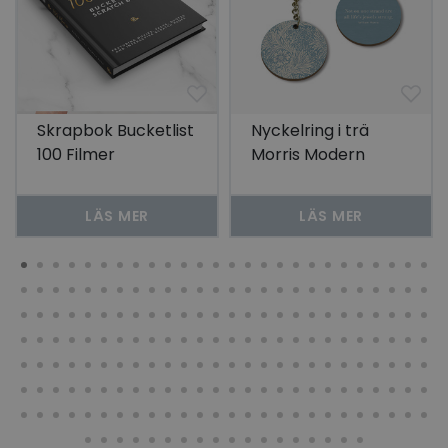
Skrapbok Bucketlist
Nyckelring i trä
100 Filmer
Morris Modern
Marigold -Blå
LÄS MER
LÄS MER