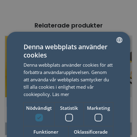
Relaterade produkter
Just nu - 20% dras av i
Denna webbplats använder
kassan
cookies
SWEDISH
Denna webbplats använder cookies för att
ENGLISH
förbättra användarupplevelsen. Genom
att använda vår webbplats samtycker du
till alla cookies i enlighet med vår
cookiepolicy.
Läs mer
Kudde Fluffy Kawaii
Tejphållare
Nödvändigt
Statistik
Marketing
Gamer
Kasettband
LÄS MER
LÄS MER
Funktioner
Oklassificerade