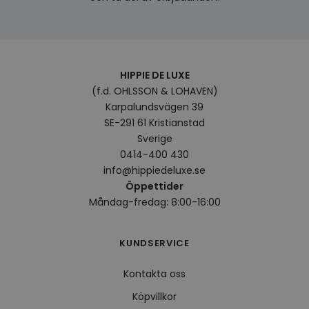
och i
på be
prefe
surfhi
VISITOR_INFO1_LIVE
5
Denna
Google LLC
månader
av Yo
.youtube.com
4 veckor
hålla
HIPPIE DE LUXE
använ
(f.d. OHLSSON & LOHAVEN)
för Y
inbäd
Karpalundsvägen 39
webbp
också
SE-291 61 Kristianstad
webb
Sverige
använ
eller
0414-400 430
av Yo
gränss
info@hippiedeluxe.se
Öppettider
CookieScriptConsent
4 veckor
Denna
CookieScript
2 dagar
använ
.hippiedeluxe.se
Måndag-fredag: 8:00-16:00
Scrip
för a
prefe
besök
KUNDSERVICE
Det ä
Cooki
cooki
Kontakta oss
funge
Köpvillkor