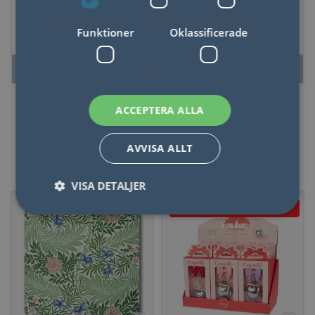
Aktivitetskort för
Flaska Atlantis,
Barn- Artist Edition
Ubåt, 1,2l,
Funktioner
Oklassificerade
Borosilikatglas
LÄS MER
LÄS MER
ACCEPTERA ALLA
AVVISA ALLT
Kök
VISA DETALJER
Just nu - 20% dras av i
kassan
Nödvändigt
Statistik
Marketing
Funktioner
Oklassificerade
Nödvändiga kakor tillåter kärnwebbplatsfunktioner
som användarinloggning och kontohantering.
Webbplatsen kan inte användas ordentligt utan