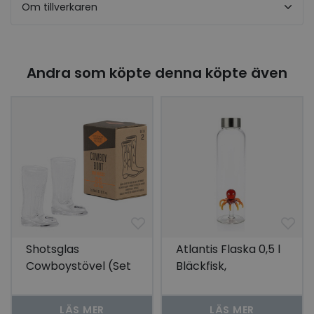
Om tillverkaren
Andra som köpte denna köpte även
Shotsglas
Atlantis Flaska 0,5 l
Cowboystövel (Set
Bläckfisk,
om 2)
Borosilikatglas
LÄS MER
LÄS MER