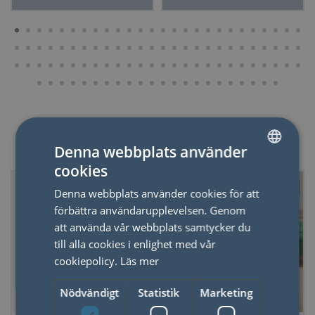
Relaterade produkter
Denna webbplats använder
cookies
SWEDISH
Just nu - 20% dras av i
Denna webbplats använder cookies för att
ENGLISH
kassan
förbättra användarupplevelsen. Genom
att använda vår webbplats samtycker du
till alla cookies i enlighet med vår
cookiepolicy.
Läs mer
Nödvändigt
Statistik
Marketing