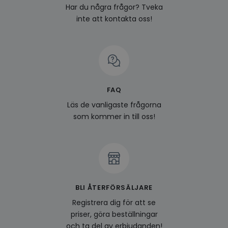
genom
Har du några frågor? Tveka
perso
och i
inte att kontakta oss!
på be
prefe
surfhi
last_viewed_products
www.hippiedeluxe.se
Session
Denna
och l
produ
av en
att fö
surfu
FAQ
genom
relev
Läs de vanligaste frågorna
baser
som kommer in till oss!
surfhi
bcookie
1 år
Detta
Microsoft
MSN 1
Corporation
för at
.linkedin.com
på we
socia
visitorid
.www.hippiedeluxe.se
1 år
Denna
använ
BLI ÅTERFÖRSÄLJARE
ident
besök
Registrera dig för att se
förbä
använ
priser, göra beställningar
genom
perso
och ta del av erbjudanden!