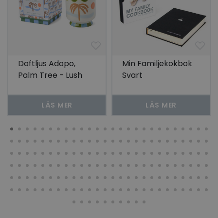
Doftljus Adopo,
Min Familjekokbok
Palm Tree - Lush
Svart
Palms
LÄS MER
LÄS MER