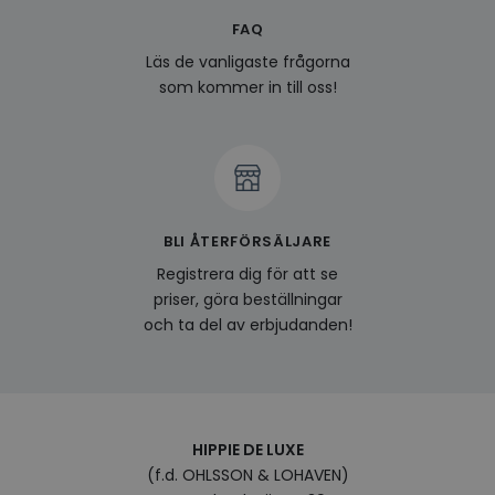
FAQ
last_viewed_products
www.hippiedeluxe.se
Session
Denna
och l
Läs de vanligaste frågorna
produ
av en
som kommer in till oss!
att fö
surfu
genom
relev
baser
surfhi
bcookie
1 år
Detta
Microsoft
MSN 1
Corporation
för at
.linkedin.com
BLI ÅTERFÖRSÄLJARE
på we
socia
Registrera dig för att se
visitorid
.www.hippiedeluxe.se
1 år
Denna
priser, göra beställningar
använ
och ta del av erbjudanden!
ident
besök
förbä
använ
genom
perso
och i
på be
HIPPIE DE LUXE
prefe
surfhi
(f.d. OHLSSON & LOHAVEN)