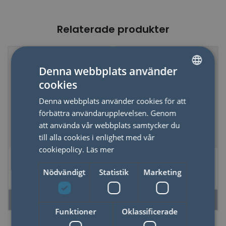
Relaterade produkter
50%
Denna webbplats använder
cookies
SWEDISH
Denna webbplats använder cookies för att
ENGLISH
förbättra användarupplevelsen. Genom
att använda vår webbplats samtycker du
till alla cookies i enlighet med vår
cookiepolicy.
Läs mer
Skrivbok Zodiac
Anteckningsbok
Mönster A5 Apa
Nödvändigt
Statistik
Marketing
LÄS MER
LÄS MER
Funktioner
Oklassificerade