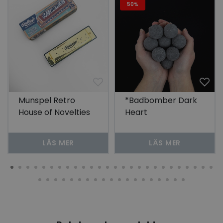
50%
Munspel Retro
*Badbomber Dark
House of Novelties
Heart
LÄS MER
LÄS MER