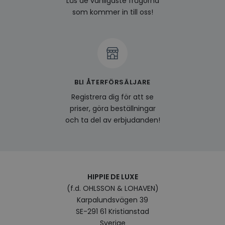
Läs de vanligaste frågorna
och l
som kommer in till oss!
produ
av en
att fö
surfu
genom
relev
baser
surfhi
bcookie
1 år
Detta
Microsoft
BLI ÅTERFÖRSÄLJARE
MSN 1
Corporation
för at
.linkedin.com
Registrera dig för att se
på we
socia
priser, göra beställningar
och ta del av erbjudanden!
visitorid
.www.hippiedeluxe.se
1 år
Denna
använ
ident
besök
förbä
använ
genom
perso
HIPPIE DE LUXE
och i
på be
(f.d. OHLSSON & LOHAVEN)
prefe
surfhi
Karpalundsvägen 39
SE-291 61 Kristianstad
VISITOR_INFO1_LIVE
5
Denna
Google LLC
månader
av Yo
.youtube.com
Sverige