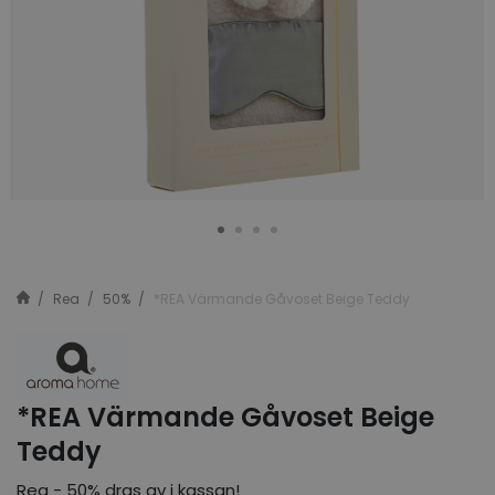
Rea
50%
*REA Värmande Gåvoset Beige Teddy
*REA Värmande Gåvoset Beige
Teddy
Rea - 50% dras av i kassan!