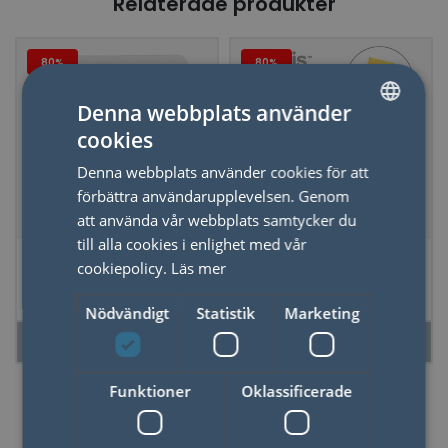
Relaterade produkter
80%
80%
Denna webbplats använder
cookies
SWEDISH
Denna webbplats använder cookies för att
ENGLISH
förbättra användarupplevelsen. Genom
att använda vår webbplats samtycker du
till alla cookies i enlighet med vår
*REA Dubbelspegel
*REA Torris gul
cookiepolicy.
Läs mer
SOKO
Nödvändigt
Statistik
Marketing
LÄS MER
LÄS MER
Funktioner
Oklassificerade