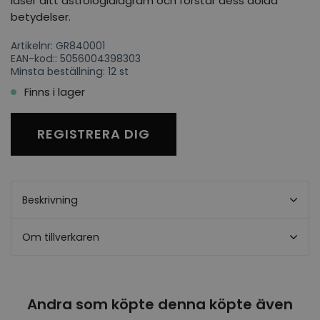
läser ditt astrologidiagram och förstår dess dolda
betydelser.
Artikelnr: GR840001
EAN-kod:: 5056004398303
Minsta beställning: 12 st
Finns i lager
REGISTRERA DIG
Beskrivning
Om tillverkaren
Andra som köpte denna köpte även