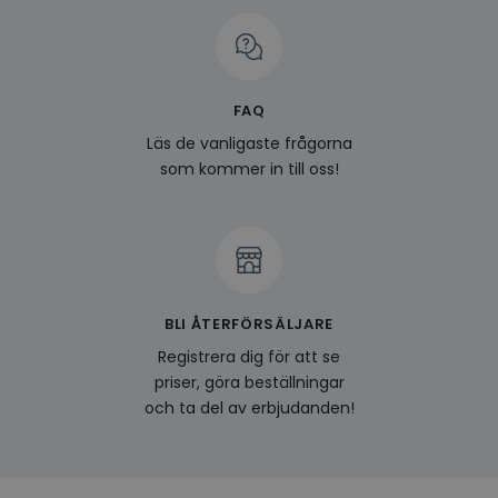
på be
prefe
surfhi
last_viewed_products
www.hippiedeluxe.se
Session
Denna
och l
produ
FAQ
av en
att fö
Läs de vanligaste frågorna
surfu
genom
som kommer in till oss!
relev
baser
surfhi
bcookie
1 år
Detta
Microsoft
MSN 1
Corporation
för at
.linkedin.com
på we
socia
BLI ÅTERFÖRSÄLJARE
visitorid
.www.hippiedeluxe.se
1 år
Denna
använ
Registrera dig för att se
ident
priser, göra beställningar
besök
förbä
och ta del av erbjudanden!
använ
genom
perso
och i
på be
prefe