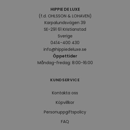
surfhi
HIPPIE DE LUXE
VISITOR_INFO1_LIVE
5
Denna
Google LLC
månader
av Yo
.youtube.com
(f.d. OHLSSON & LOHAVEN)
4 veckor
hålla
Karpalundsvägen 39
använ
för Y
SE-291 61 Kristianstad
inbäd
webbp
Sverige
också
0414-400 430
webb
använ
info@hippiedeluxe.se
eller
Öppettider
av Yo
gränss
Måndag-fredag: 8:00-16:00
CookieScriptConsent
4 veckor
Denna
CookieScript
2 dagar
använ
.hippiedeluxe.se
Scrip
KUNDSERVICE
för a
prefe
besök
Kontakta oss
Det ä
Cooki
cooki
Köpvillkor
funge
Personuppgiftspolicy
FAQ
Leverantör /
Namn
Utgång
Beskrivning