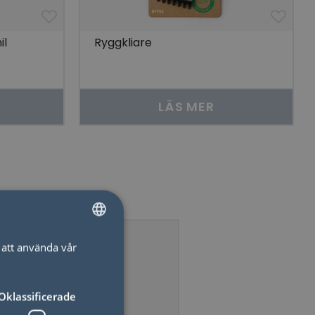
il
Ryggkliare
LÄS MER
att använda vår
SWEDISH
ENGLISH
Oklassificerade