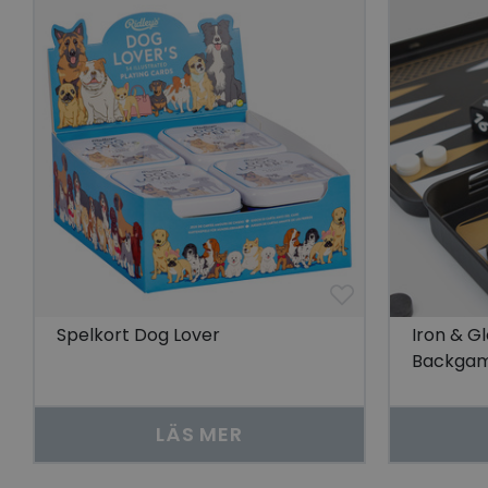
Go
visitorid
last_viewed_produc
bcookie
visitorid
VISITOR_INFO1_LIV
Spelkort Dog Lover
Iron & G
Backga
CookieScriptConse
LÄS MER