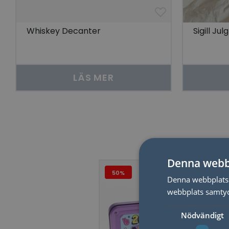
Whiskey Decanter
Sigill Jul
LÄS MER
Denna webb
50%
Denna webbplats 
webbplats samtyck
Nödvändigt