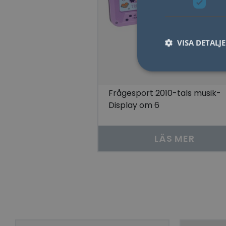
VISA DETALJ
Frågesport 2010-tals musik-
Display om 6
Nödvändiga kakor til
användas ordentligt 
Namn
LÄS MER
lidc
YSC
__cf_bm