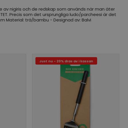
rade av nigiris och de redskap som används när man äter
ACITET. Precis som det ursprungliga ludo/parcheesi är det
4 cm Material: trä/bambu - Designad av: Balvi
Just nu - 20% dras av i kassan