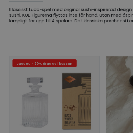
Klassiskt Ludo-spel med original sushi-inspirerad design
sushi. KUL. Figurerna flyttas inte för hand, utan med ätpi
lämpligt för upp till 4 spelare. Det klassiska parcheesi 
Just nu - 20% dras av i kassan