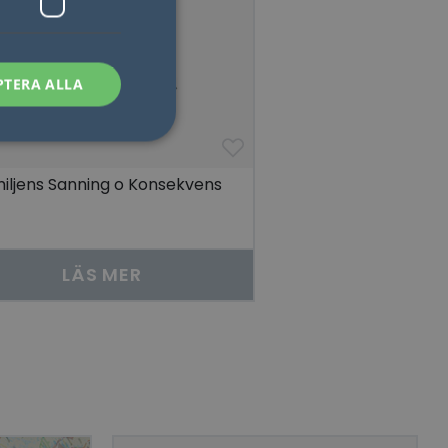
PTERA ALLA
iljens Sanning o Konsekvens
sen kan inte
LÄS MER
som säkerställer att
åra visningar av
 människor och bots.
göra giltiga
lats.