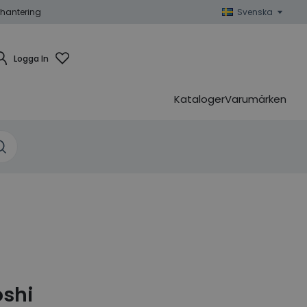
hantering
Svenska
Logga In
Kataloger
Varumärken
oshi