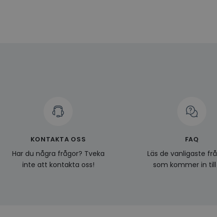
Namn
Leverantö
Namn
Domän
Namn
__Secure-YNID
Namn
li_gc
LinkedIn
_ga
Corporat
.linkedin.
_gcl_au
__Secure-
ROLLOUT_TOKEN
pageviewCount
_fbp
_ga_KL1PVWXM6R
KONTAKTA OSS
FAQ
Har du några frågor? Tveka
Läs de vanligaste fr
inte att kontakta oss!
som kommer in till