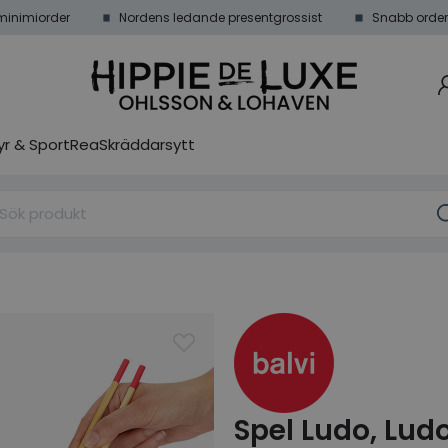
minimiorder
Nordens ledande presentgrossist
Snabb order
r & Sport
Rea
Skräddarsytt
Spel Ludo, Lud