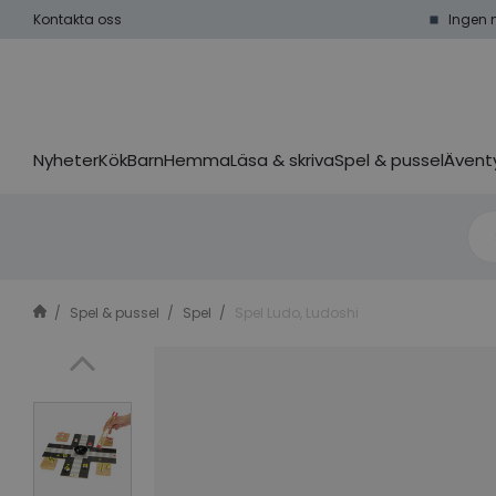
Kontakta oss
Ingen 
Nyheter
Kök
Barn
Hemma
Läsa & skriva
Spel & pussel
Äventy
Spel & pussel
Spel
Spel Ludo, Ludoshi