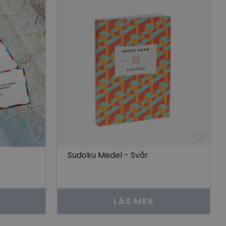
 unik besökare för
t aktivera
 på besökarens
r som visas av en
se genom att föreslå
torik.
ör att dela
r.
 unik besökare för
t aktivera
 på besökarens
lla reda på
nbäddade i
Sudoku Medel - Svår
bplatsbesökaren
 Youtube-
tjänsten för att
okie. Det är
nner fungerar
LÄS MER