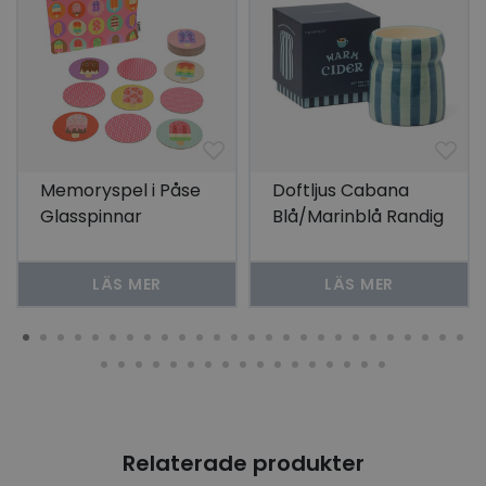
Memoryspel i Påse
Doftljus Cabana
Glasspinnar
Blå/Marinblå Randig
- Warm Cider
LÄS MER
LÄS MER
Relaterade produkter