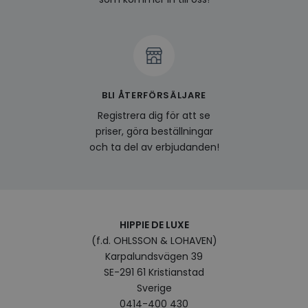
och l
produ
av en
att fö
surfu
genom
relev
baser
surfhi
BLI ÅTERFÖRSÄLJARE
bcookie
1 år
Detta
Microsoft
MSN 1
Corporation
Registrera dig för att se
för at
.linkedin.com
på we
priser, göra beställningar
socia
och ta del av erbjudanden!
visitorid
.www.hippiedeluxe.se
1 år
Denna
använ
ident
besök
förbä
använ
genom
perso
HIPPIE DE LUXE
och i
(f.d. OHLSSON & LOHAVEN)
på be
prefe
Karpalundsvägen 39
surfhi
SE-291 61 Kristianstad
VISITOR_INFO1_LIVE
5
Denna
Google LLC
Sverige
månader
av Yo
.youtube.com
4 veckor
hålla
0414-400 430