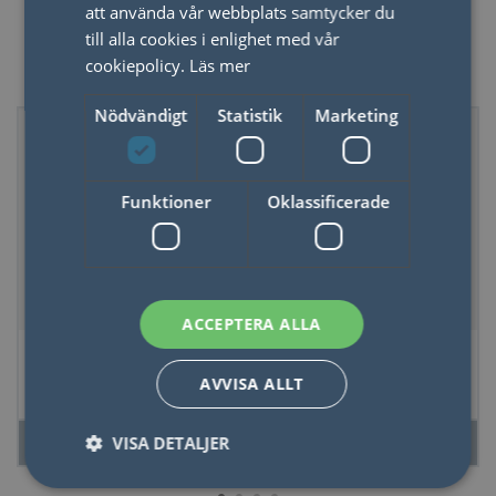
att använda vår webbplats samtycker du
till alla cookies i enlighet med vår
cookiepolicy.
Läs mer
Kommer snart
Nödvändigt
Statistik
Marketing
Nyhet
Kommer snart
Nyhet
Kommer snart
Funktioner
Oklassificerade
ACCEPTERA ALLA
Doftljus Tulpan i
Set med 3 stora
tonat glas -
gem med motiv–
AVVISA ALLT
Bronzed Gardenia
Frukt
VISA DETALJER
LÄS MER
LÄS MER