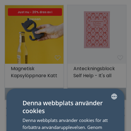
Just nu - 20% dras av i
kassan
Magnetisk
Anteckningsblock
Kapsylöppnare Katt
Self Help - It's all
going swell
LÄS MER
LÄS MER
Denna webbplats använder
cookies
SWEDISH
Denna webbplats använder cookies för att
ENGLISH
förbättra användarupplevelsen. Genom