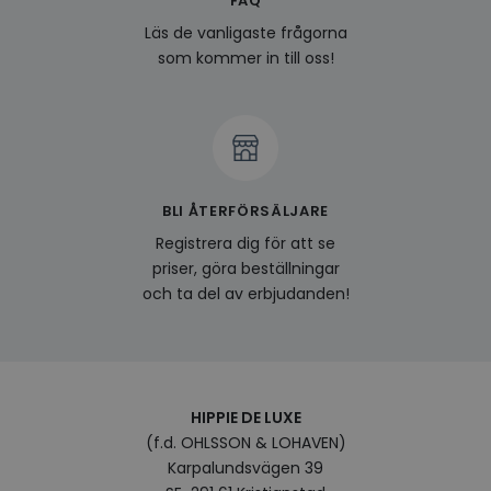
FAQ
om a
Google
deras
Läs de vanligaste frågorna
Integritetspolicy
som kommer in till oss!
visitorid
www.hippiedeluxe.se
Session
Denna
använ
ident
besök
förbä
använ
genom
perso
och i
på be
BLI ÅTERFÖRSÄLJARE
prefe
surfhi
Registrera dig för att se
last_viewed_products
www.hippiedeluxe.se
Session
Denna
priser, göra beställningar
och l
produ
och ta del av erbjudanden!
av en
att fö
surfu
genom
relev
baser
surfhi
HIPPIE DE LUXE
bcookie
1 år
Detta
Microsoft
(f.d. OHLSSON & LOHAVEN)
MSN 1
Corporation
för at
.linkedin.com
Karpalundsvägen 39
på we