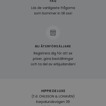
FAQ
last_viewed_products
www.hippiedeluxe.se
Session
Denna
och l
Läs de vanligaste frågorna
produ
som kommer in till oss!
av en
att fö
surfu
genom
relev
baser
surfhi
bcookie
1 år
Detta
Microsoft
MSN 1
Corporation
BLI ÅTERFÖRSÄLJARE
för at
.linkedin.com
på we
Registrera dig för att se
socia
priser, göra beställningar
visitorid
.www.hippiedeluxe.se
1 år
Denna
använ
och ta del av erbjudanden!
ident
besök
förbä
använ
genom
perso
och i
på be
HIPPIE DE LUXE
prefe
(f.d. OHLSSON & LOHAVEN)
surfhi
Karpalundsvägen 39
VISITOR_INFO1_LIVE
5
Denna
Google LLC