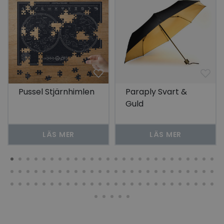
Pussel Stjärnhimlen
Paraply Svart &
Guld
LÄS MER
LÄS MER