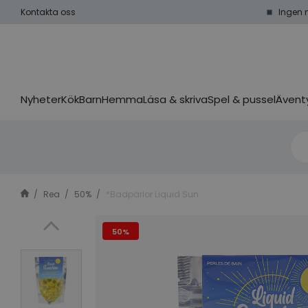
Kontakta oss
Ingen 
Nyheter
Kök
Barn
Hemma
Läsa & skriva
Spel & pussel
Äventy
Rea
50%
*Badpärlor Liquid Sun
50%