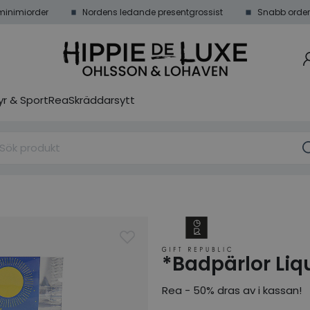
minimiorder
Nordens ledande presentgrossist
Snabb order
r & Sport
Rea
Skräddarsytt
*Badpärlor Liq
Rea - 50% dras av i kassan!