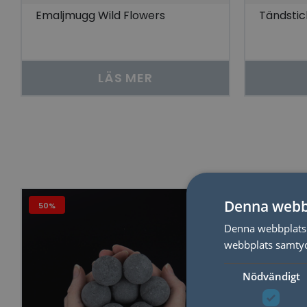
Emaljmugg Wild Flowers
Tändstic
LÄS MER
Denna webb
50%
Denna webbplats 
webbplats samtyck
Nödvändigt