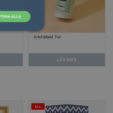
PTERA ALLA
Kristallset Tur
sen kan inte
LÄS MER
som säkerställer att
åra visningar av
 människor och bots.
göra giltiga
lats.
50%