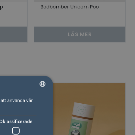
mp
Badbomber Unicorn Poo
LÄS MER
50%
att använda vår
SWEDISH
ENGLISH
Oklassificerade