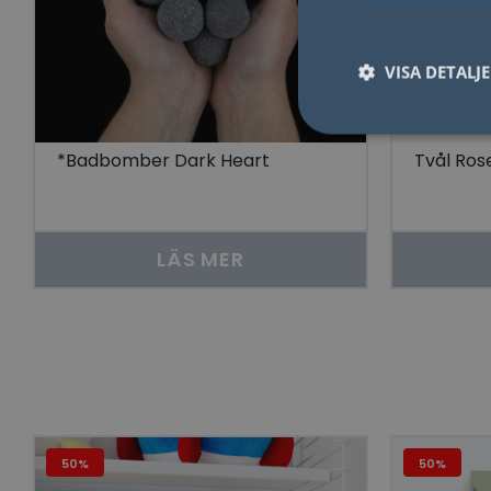
VISA DETALJ
*Badbomber Dark Heart
Tvål Ros
Nödvändiga kakor til
användas ordentligt 
LÄS MER
Namn
lidc
YSC
__cf_bm
50%
50%
Go