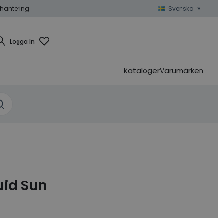
hantering
Svenska
Logga In
Kataloger
Varumärken
uid Sun