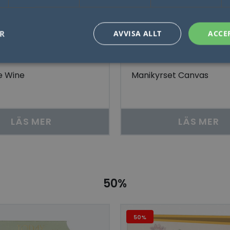
ER
AVVISA ALLT
ACCE
e Wine
Manikyrset Canvas
Nödvändigt
Statistik
Marketing
Funktioner
Oklassificerade
låter kärnwebbplatsfunktioner som användarinloggning och kontohantering. Webbplat
utan strikt nödvändiga cookies.
LÄS MER
LÄS MER
Leverantör / Domän
Utgång
Beskrivning
1 dag
Detta är en Microsoft MSN 1: a parts cookie 
Microsoft
webbplatsen fungerar korrekt.
Corporation
.linkedin.com
Session
Denna cookie ställs in av YouTube för att sp
Google LLC
inbäddade videor.
.youtube.com
50%
29
Denna cookie används för att skilja mellan
Cloudflare Inc.
minuter
Detta är fördelaktigt för webbplatsen för att 
.linkedin.com
57
rapporter om användningen av deras webbp
sekunder
50%
ogle Integritetspolicy