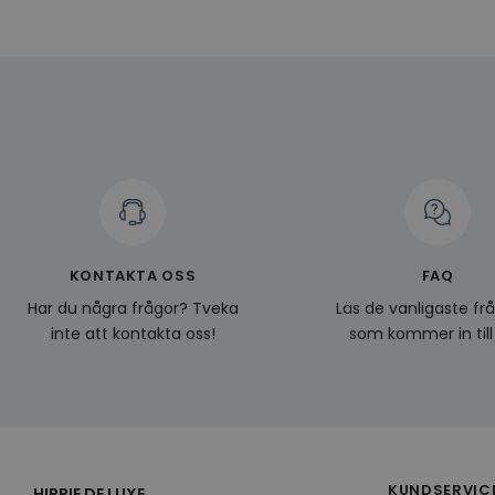
Namn
Domän
Namn
__Secure-YNID
Namn
li_gc
LinkedIn
_ga
Corporat
.linkedin.
_gcl_au
__Secure-
ROLLOUT_TOKEN
pageviewCount
_fbp
_ga_KL1PVWXM6R
KONTAKTA OSS
FAQ
Har du några frågor? Tveka
Läs de vanligaste fr
inte att kontakta oss!
som kommer in till
KUNDSERVIC
HIPPIE DE LUXE