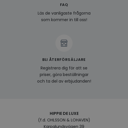
FAQ
last_viewed_products
www.hippiedeluxe.se
Session
Denna
och l
Läs de vanligaste frågorna
produ
av en
som kommer in till oss!
att fö
surfu
genom
relev
baser
surfhi
bcookie
1 år
Detta
Microsoft
MSN 1
Corporation
för at
.linkedin.com
BLI ÅTERFÖRSÄLJARE
på we
socia
Registrera dig för att se
priser, göra beställningar
visitorid
.www.hippiedeluxe.se
1 år
Denna
använ
och ta del av erbjudanden!
ident
besök
förbä
använ
genom
perso
och i
på be
HIPPIE DE LUXE
prefe
surfhi
(f.d. OHLSSON & LOHAVEN)
Karpalundsvägen 39
VISITOR_INFO1_LIVE
5
Denna
Google LLC