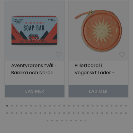
Äventyrarens tvål -
Pillerfodral i
Basilika och Neroli
Veganskt Läder -
Terracotta Sun
LÄS MER
LÄS MER