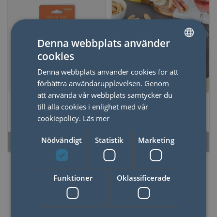
Denna webbplats använder
cookies
SWEDISH
Denna webbplats använder cookies för att
ENGLISH
förbättra användarupplevelsen. Genom
att använda vår webbplats samtycker du
Fickplunta Mini
Korkskruv Sardiner,
till alla cookies i enlighet med vår
plåtask
cookiepolicy.
Läs mer
Nödvändigt
Statistik
Marketing
LÄS MER
LÄS MER
Funktioner
Oklassificerade
Party