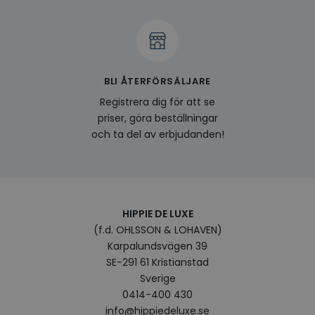
produ
av en
att fö
surfu
genom
relev
baser
surfhi
BLI ÅTERFÖRSÄLJARE
bcookie
1 år
Detta
Microsoft
Registrera dig för att se
MSN 1
Corporation
för at
.linkedin.com
priser, göra beställningar
på we
socia
och ta del av erbjudanden!
visitorid
.www.hippiedeluxe.se
1 år
Denna
använ
ident
besök
förbä
använ
genom
HIPPIE DE LUXE
perso
(f.d. OHLSSON & LOHAVEN)
och i
på be
Karpalundsvägen 39
prefe
surfhi
SE-291 61 Kristianstad
Sverige
VISITOR_INFO1_LIVE
5
Denna
Google LLC
månader
av Yo
.youtube.com
0414-400 430
4 veckor
hålla
info@hippiedeluxe.se
använ