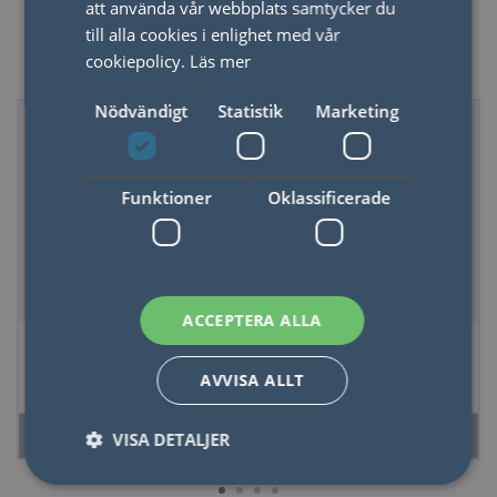
att använda vår webbplats samtycker du
till alla cookies i enlighet med vår
Outdoor
cookiepolicy.
Läs mer
Nödvändigt
Statistik
Marketing
Funktioner
Oklassificerade
ACCEPTERA ALLA
Munspel Mini
Multiverktyg tång
AVVISA ALLT
LÄS MER
LÄS MER
VISA DETALJER