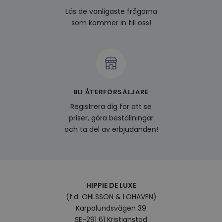
om a
Google
Läs de vanligaste frågorna
deras
Integritetspolicy
som kommer in till oss!
visitorid
www.hippiedeluxe.se
Session
Denna
använ
ident
besök
förbä
använ
genom
perso
och i
på be
BLI ÅTERFÖRSÄLJARE
prefe
surfhi
Registrera dig för att se
last_viewed_products
www.hippiedeluxe.se
Session
Denna
priser, göra beställningar
och l
och ta del av erbjudanden!
produ
av en
att fö
surfu
genom
relev
baser
surfhi
HIPPIE DE LUXE
bcookie
1 år
Detta
Microsoft
(f.d. OHLSSON & LOHAVEN)
MSN 1
Corporation
för at
Karpalundsvägen 39
.linkedin.com
på we
SE-291 61 Kristianstad
socia