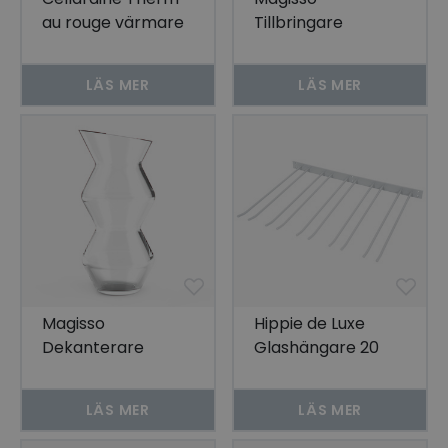
au rouge värmare
Tillbringare
till rött vin
LÄS MER
LÄS MER
Magisso
Hippie de Luxe
Dekanterare
Glashängare 20
Glas Grå Vägg
LÄS MER
LÄS MER