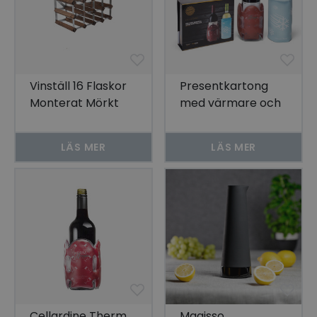
Vinställ 16 Flaskor
Presentkartong
Monterat Mörkt
med värmare och
Trä
kylare till vinflaskor
LÄS MER
LÄS MER
Cellardine Therm
Magisso