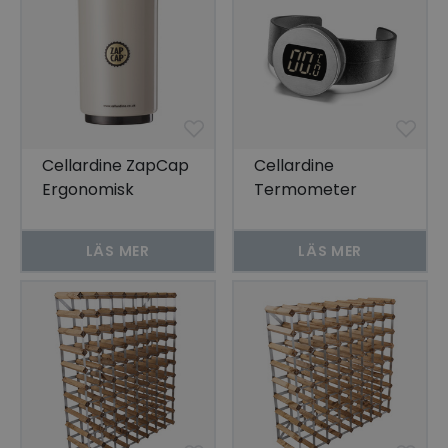
Cellardine ZapCap
Cellardine
Ergonomisk
Termometer
kapsylöppnare Vit
vinflaskor
LÄS MER
LÄS MER