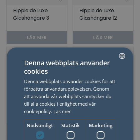
Hippie de Luxe
Hippie de Luxe
Glashängare 3
Glashängare 12
Rader Guld
Glas Silver Vägg
LÄS MER
LÄS MER
Denna webbplats använder
cookies
SWEDISH
Denna webbplats använder cookies för att
ENGLISH
förbättra användarupplevelsen. Genom
att använda vår webbplats samtycker du
till alla cookies i enlighet med vår
cookiepolicy.
Läs mer
Hippie de Luxe
Hippie de Luxe
Glashängare 12
Glashängare 12
Nödvändigt
Statistik
Marketing
Glas Silver Tak
Glas Svart Vägg
LÄS MER
LÄS MER