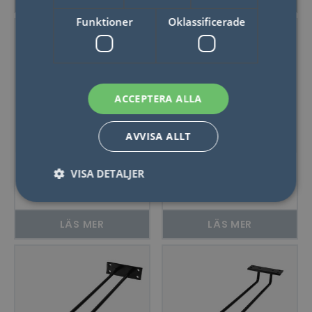
Funktioner
Oklassificerade
ACCEPTERA ALLA
AVVISA ALLT
Hippie de Luxe
Hippie de Luxe
VISA DETALJER
Glashängare 12
Glashängare 4
Glas Svart Tak
Glas Silver Vägg
LÄS MER
LÄS MER
Nödvändigt
Statistik
Marketing
Funktioner
Oklassificerade
Nödvändiga kakor tillåter kärnwebbplatsfunktioner
som användarinloggning och kontohantering.
Webbplatsen kan inte användas ordentligt utan
strikt nödvändiga cookies.