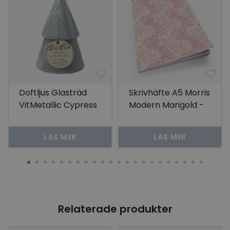
Doftljus Glasträd
Skrivhäfte A5 Morris
VitMetallic Cypress
Modern Marigold -
& Fir
Rosa
LÄS MER
LÄS MER
Relaterade produkter