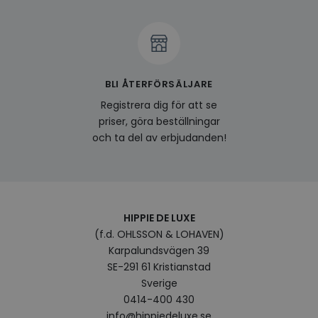
produ
av en
att fö
surfu
genom
relev
baser
surfhi
BLI ÅTERFÖRSÄLJARE
bcookie
1 år
Detta
Microsoft
MSN 1
Registrera dig för att se
Corporation
för at
.linkedin.com
priser, göra beställningar
på we
socia
och ta del av erbjudanden!
visitorid
.www.hippiedeluxe.se
1 år
Denna
använ
ident
besök
förbä
använ
genom
HIPPIE DE LUXE
perso
(f.d. OHLSSON & LOHAVEN)
och i
på be
Karpalundsvägen 39
prefe
surfhi
SE-291 61 Kristianstad
Sverige
VISITOR_INFO1_LIVE
5
Denna
Google LLC
månader
av Yo
.youtube.com
0414-400 430
4 veckor
hålla
använ
info@hippiedeluxe.se