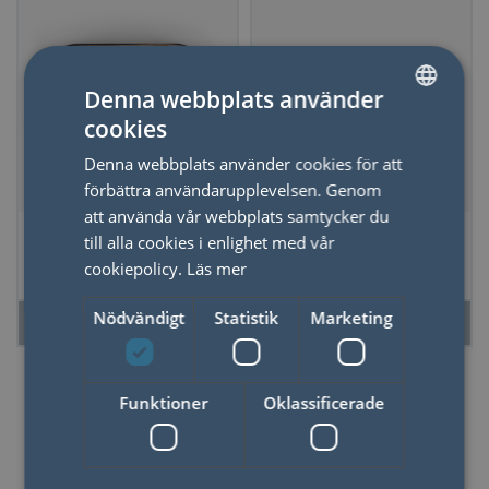
Denna webbplats använder
cookies
SWEDISH
Denna webbplats använder cookies för att
ENGLISH
förbättra användarupplevelsen. Genom
att använda vår webbplats samtycker du
Doftljus i plåtask
Doftljus Adopo,
till alla cookies i enlighet med vår
Bistro - Bordeaux
Flower- Cactus
cookiepolicy.
Läs mer
Grape
Flower
Nödvändigt
Statistik
Marketing
LÄS MER
LÄS MER
Funktioner
Oklassificerade
Doftljus & Tillbehör