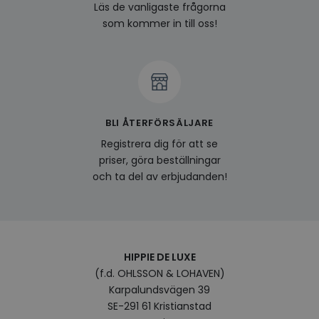
last_viewed_products
www.hippiedeluxe.se
Session
Denna
Läs de vanligaste frågorna
och l
som kommer in till oss!
produ
av en
att fö
surfu
genom
relev
baser
surfhi
bcookie
1 år
Detta
Microsoft
BLI ÅTERFÖRSÄLJARE
MSN 1
Corporation
för at
.linkedin.com
Registrera dig för att se
på we
socia
priser, göra beställningar
visitorid
.www.hippiedeluxe.se
1 år
Denna
och ta del av erbjudanden!
använ
ident
besök
förbä
använ
genom
perso
och i
HIPPIE DE LUXE
på be
(f.d. OHLSSON & LOHAVEN)
prefe
surfhi
Karpalundsvägen 39
VISITOR_INFO1_LIVE
5
Denna
Google LLC
SE-291 61 Kristianstad
månader
av Yo
.youtube.com