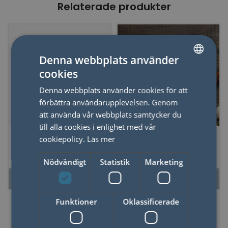
Relaterade produkter
Denna webbplats använder
cookies
SWEDISH
Denna webbplats använder cookies för att
ENGLISH
förbättra användarupplevelsen. Genom
att använda vår webbplats samtycker du
till alla cookies i enlighet med vår
Stapelbara Fat The
Lösmustascher
cookiepolicy.
Läs mer
Mookie & Lenny-
Set om 2
Nödvändigt
Statistik
Marketing
LÄS MER
LÄS MER
Funktioner
Oklassificerade