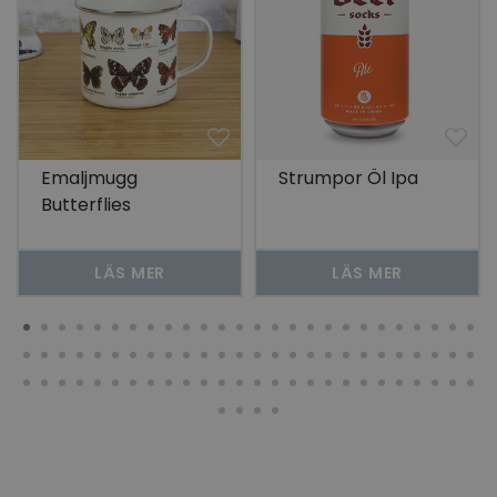
Emaljmugg
Strumpor Öl Ipa
Butterflies
LÄS MER
LÄS MER