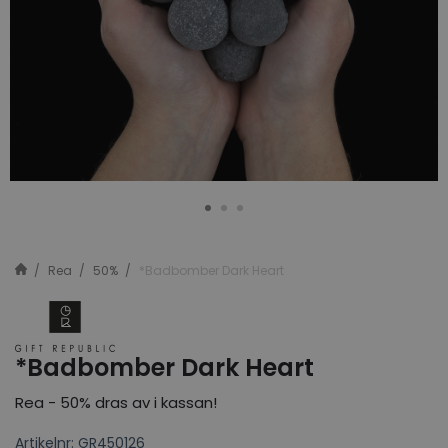
Rea
50%
*Badbomber Dark Heart
*Badbomber Dark Heart
Rea - 50% dras av i kassan!
Artikelnr: GR450126