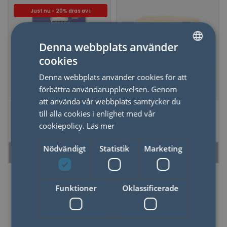
Just nu - 20% dras av i
kassan
Denna webbplats använder
cookies
SWEDISH
Denna webbplats använder cookies för att
ENGLISH
förbättra användarupplevelsen. Genom
att använda vår webbplats samtycker du
Multiverktyg
Tvål Soapsecco
till alla cookies i enlighet med vår
Manikyr
cookiepolicy.
Läs mer
Nödvändigt
Statistik
Marketing
LÄS MER
LÄS MER
Funktioner
Oklassificerade
50%