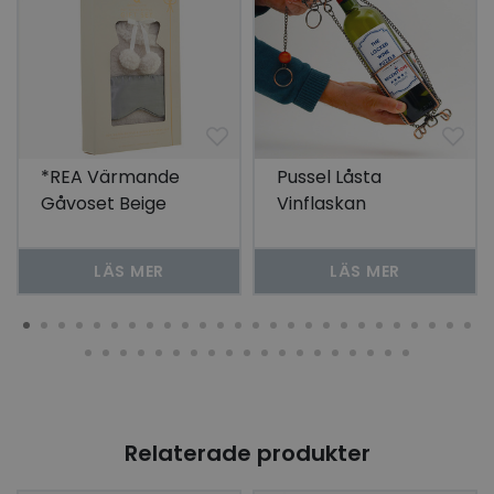
*REA Värmande
Pussel Låsta
Gåvoset Beige
Vinflaskan
Teddy
LÄS MER
LÄS MER
Relaterade produkter