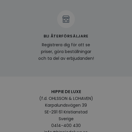
produ
av en
att fö
surfu
genom
relev
baser
surfhi
BLI ÅTERFÖRSÄLJARE
bcookie
1 år
Detta
Microsoft
MSN 1
Corporation
Registrera dig för att se
för at
.linkedin.com
priser, göra beställningar
på we
socia
och ta del av erbjudanden!
visitorid
.www.hippiedeluxe.se
1 år
Denna
använ
ident
besök
förbä
använ
genom
HIPPIE DE LUXE
perso
och i
(f.d. OHLSSON & LOHAVEN)
på be
Karpalundsvägen 39
prefe
surfhi
SE-291 61 Kristianstad
Sverige
VISITOR_INFO1_LIVE
5
Denna
Google LLC
månader
av Yo
.youtube.com
0414-400 430
4 veckor
hålla
använ