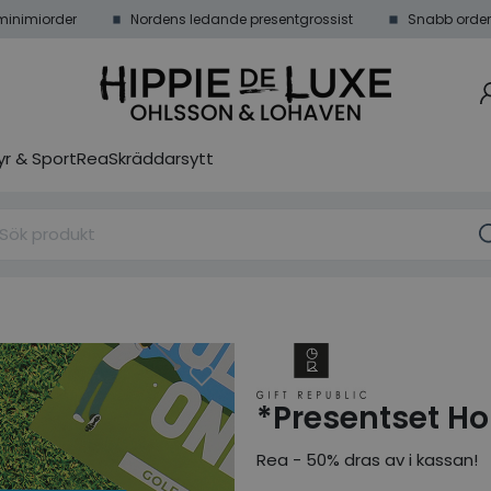
minimiorder
Nordens ledande presentgrossist
Snabb order
r & Sport
Rea
Skräddarsytt
*Presentset Ho
Rea - 50% dras av i kassan!