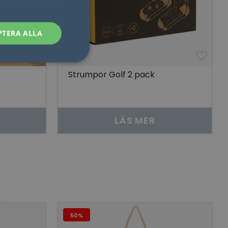
PTERA ALLA
Strumpor Golf 2 pack
sen kan inte
LÄS MER
som säkerställer att
åra visningar av
 människor och bots.
göra giltiga
lats.
50%