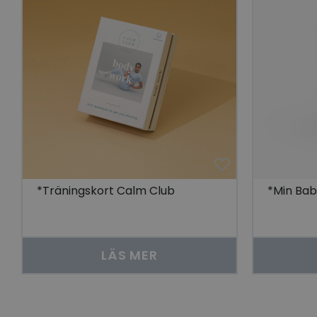
visitorid
last_viewed_produc
bcookie
visitorid
VISITOR_INFO1_LIV
*Träningskort Calm Club
*Min Ba
CookieScriptConse
LÄS MER
Namn
Leverantö