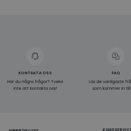
Namn
Domän
Namn
__Secure-YNID
Namn
li_gc
LinkedIn
_ga
Corporat
.linkedin.
_gcl_au
__Secure-
ROLLOUT_TOKEN
pageviewCount
_fbp
_ga_KL1PVWXM6R
KONTAKTA OSS
FAQ
Har du några frågor? Tveka
Läs de vanligaste fr
inte att kontakta oss!
som kommer in till
KUNDSERVIC
HIPPIE DE LUXE