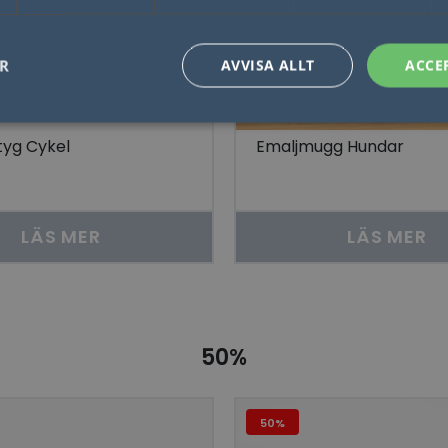
ER
AVVISA ALLT
ACCE
tyg Cykel
Emaljmugg Hundar
Nödvändigt
Statistik
Marketing
Funktioner
Oklassificerade
låter kärnwebbplatsfunktioner som användarinloggning och kontohantering. Webbplat
utan strikt nödvändiga cookies.
LÄS MER
LÄS MER
Leverantör / Domän
Utgång
Beskrivning
1 dag
Detta är en Microsoft MSN 1: a parts cookie 
Microsoft
webbplatsen fungerar korrekt.
Corporation
.linkedin.com
Session
Denna cookie ställs in av YouTube för att sp
Google LLC
inbäddade videor.
.youtube.com
50%
29
Denna cookie används för att skilja mellan
Cloudflare Inc.
minuter
Detta är fördelaktigt för webbplatsen för att 
.linkedin.com
57
rapporter om användningen av deras webbp
sekunder
50%
ogle Integritetspolicy