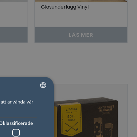
Glasunderlägg Vinyl
LÄS MER
att använda vår
SWEDISH
ENGLISH
Oklassificerade