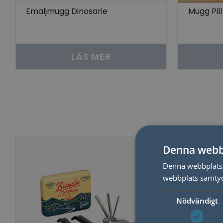
Emaljmugg Dinosarie
Mugg Pil
LÄS MER
Denna webb
Denna webbplats 
webbplats samtyck
Nödvändigt