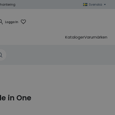
hantering
Svenska
Logga In
Kataloger
Varumärken
le in One