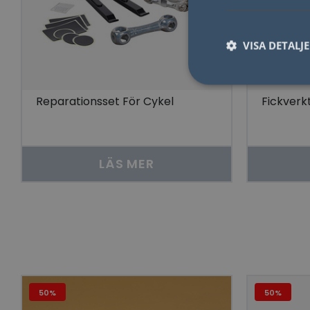
VISA DETALJ
Reparationsset För Cykel
Fickverk
Nödvändiga kakor til
användas ordentligt 
LÄS MER
Namn
lidc
YSC
__cf_bm
50%
50%
Go