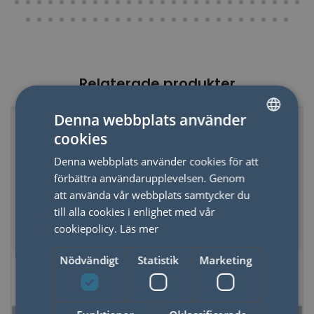
Relaterade produkter
Denna webbplats använder
50%
cookies
SWEDISH
Denna webbplats använder cookies för att
ENGLISH
förbättra användarupplevelsen. Genom
att använda vår webbplats samtycker du
till alla cookies i enlighet med vår
cookiepolicy.
Läs mer
Magnetisk
Magnetiskt Spel
Nödvändigt
Statistik
Marketing
Klippdocka Hjältar
Rocket Race