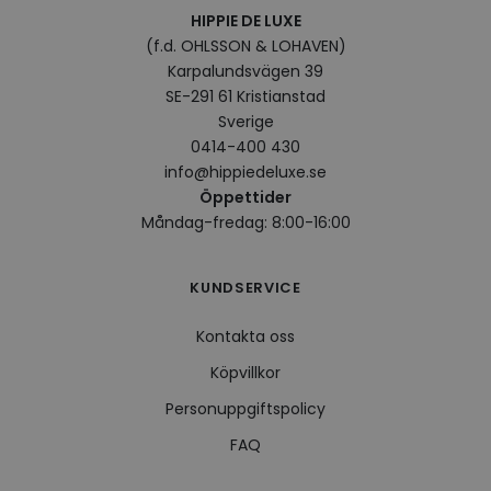
surfhi
HIPPIE DE LUXE
VISITOR_INFO1_LIVE
5
Denna
Google LLC
(f.d. OHLSSON & LOHAVEN)
månader
av Yo
.youtube.com
4 veckor
hålla
Karpalundsvägen 39
använ
SE-291 61 Kristianstad
för Y
inbäd
Sverige
webbp
också
0414-400 430
webb
info@hippiedeluxe.se
använ
eller
Öppettider
av Yo
gränss
Måndag-fredag: 8:00-16:00
CookieScriptConsent
4 veckor
Denna
CookieScript
2 dagar
använ
.hippiedeluxe.se
Scrip
KUNDSERVICE
för a
prefe
besök
Kontakta oss
Det ä
Cooki
Köpvillkor
cooki
funge
Personuppgiftspolicy
FAQ
Leverantör /
Namn
Utgång
Beskrivning
Leverantör /
Domän