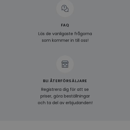
prefe
surfhi
last_viewed_products
www.hippiedeluxe.se
Session
Denna
och l
produ
FAQ
av en
att fö
Läs de vanligaste frågorna
surfu
som kommer in till oss!
genom
relev
baser
surfhi
bcookie
1 år
Detta
Microsoft
MSN 1
Corporation
för at
.linkedin.com
på we
socia
BLI ÅTERFÖRSÄLJARE
visitorid
.www.hippiedeluxe.se
1 år
Denna
Registrera dig för att se
använ
ident
priser, göra beställningar
besök
och ta del av erbjudanden!
förbä
använ
genom
perso
och i
på be
prefe