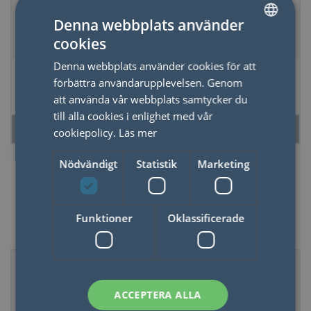
Denna webbplats använder
cookies
SWEDISH
Denna webbplats använder cookies för att
*REA Torris blå
*REA Spel Star Wars
ENGLISH
förbättra användarupplevelsen. Genom
Force DIS 6
att använda vår webbplats samtycker du
till alla cookies i enlighet med vår
LÄS MER
LÄS MER
cookiepolicy.
Läs mer
Nödvändigt
Statistik
Marketing
Funktioner
Oklassificerade
80%
80%
80%
ACCEPTERA ALLA