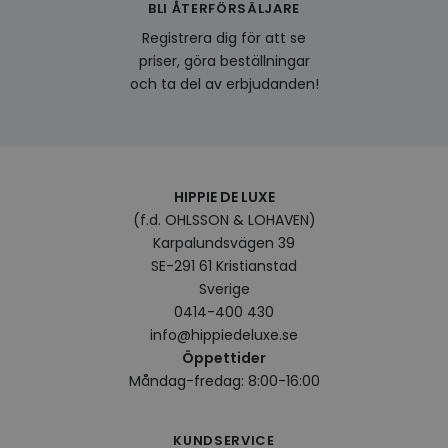
genom
BLI ÅTERFÖRSÄLJARE
relev
baser
Registrera dig för att se
surfhi
priser, göra beställningar
bcookie
1 år
Detta
Microsoft
och ta del av erbjudanden!
MSN 1
Corporation
för at
.linkedin.com
på we
socia
visitorid
.www.hippiedeluxe.se
1 år
Denna
använ
ident
HIPPIE DE LUXE
besök
förbä
(f.d. OHLSSON & LOHAVEN)
använ
Karpalundsvägen 39
genom
perso
SE-291 61 Kristianstad
och i
Sverige
på be
prefe
0414-400 430
surfhi
info@hippiedeluxe.se
VISITOR_INFO1_LIVE
5
Denna
Google LLC
Öppettider
månader
av Yo
.youtube.com
4 veckor
hålla
Måndag-fredag: 8:00-16:00
använ
för Y
inbäd
webbp
KUNDSERVICE
också