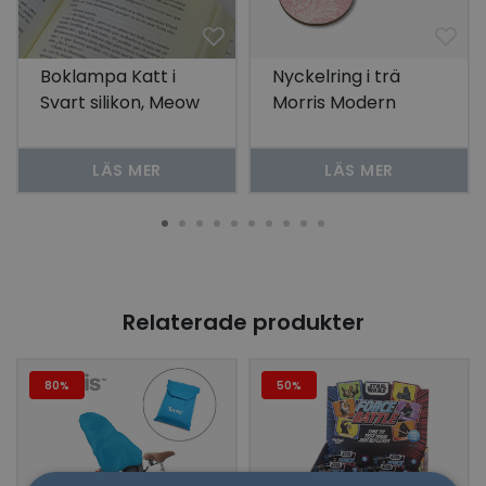
Boklampa Katt i
Nyckelring i trä
Svart silikon, Meow
Morris Modern
Marigold -Rosa
LÄS MER
LÄS MER
Relaterade produkter
80%
50%