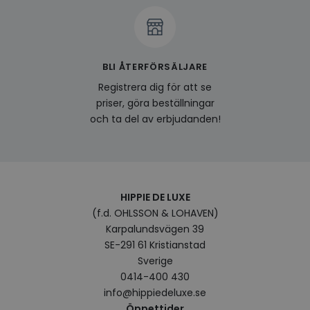
av en
att fö
surfu
genom
relev
baser
surfhi
BLI ÅTERFÖRSÄLJARE
bcookie
1 år
Detta
Microsoft
Registrera dig för att se
MSN 1
Corporation
priser, göra beställningar
för at
.linkedin.com
på we
och ta del av erbjudanden!
socia
visitorid
.www.hippiedeluxe.se
1 år
Denna
använ
ident
besök
förbä
använ
HIPPIE DE LUXE
genom
perso
(f.d. OHLSSON & LOHAVEN)
och i
Karpalundsvägen 39
på be
prefe
SE-291 61 Kristianstad
surfhi
Sverige
VISITOR_INFO1_LIVE
5
Denna
Google LLC
0414-400 430
månader
av Yo
.youtube.com
4 veckor
hålla
info@hippiedeluxe.se
använ
Öppettider
för Y