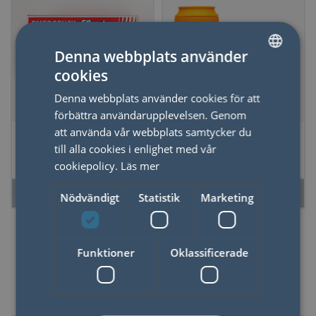
Denna webbplats använder
cookies
SWEDISH
Denna webbplats använder cookies för att
ENGLISH
förbättra användarupplevelsen. Genom
att använda vår webbplats samtycker du
Löständer
Strumpor Öl Lager
till alla cookies i enlighet med vår
Blonde
cookiepolicy.
Läs mer
LÄS MER
LÄS MER
Nödvändigt
Statistik
Marketing
Funktioner
Oklassificerade
Party