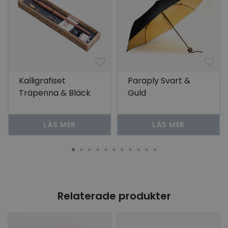
Kalligrafiset
Paraply Svart &
Träpenna & Bläck
Guld
LÄS MER
LÄS MER
Relaterade produkter