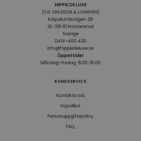
surfhi
HIPPIE DE LUXE
VISITOR_INFO1_LIVE
5
Denna
Google LLC
(f.d. OHLSSON & LOHAVEN)
månader
av Yo
.youtube.com
4 veckor
hålla
Karpalundsvägen 39
använ
SE-291 61 Kristianstad
för Y
inbäd
Sverige
webbp
också
0414-400 430
webb
info@hippiedeluxe.se
använ
eller
Öppettider
av Yo
Måndag-fredag: 8:00-16:00
gränss
CookieScriptConsent
4 veckor
Denna
CookieScript
2 dagar
använ
.hippiedeluxe.se
Scrip
KUNDSERVICE
för a
prefe
besök
Kontakta oss
Det ä
Cooki
Köpvillkor
cooki
funge
Personuppgiftspolicy
FAQ
Leverantör /
Namn
Utgång
Beskrivning
Leverantör /
Domän