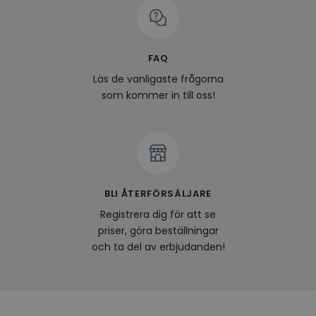
prefe
surfhi
last_viewed_products
www.hippiedeluxe.se
Session
Denna
och l
FAQ
produ
av en
Läs de vanligaste frågorna
att fö
surfu
som kommer in till oss!
genom
relev
baser
surfhi
bcookie
1 år
Detta
Microsoft
MSN 1
Corporation
för at
.linkedin.com
på we
socia
BLI ÅTERFÖRSÄLJARE
visitorid
.www.hippiedeluxe.se
1 år
Denna
Registrera dig för att se
använ
ident
priser, göra beställningar
besök
och ta del av erbjudanden!
förbä
använ
genom
perso
och i
på be
prefe