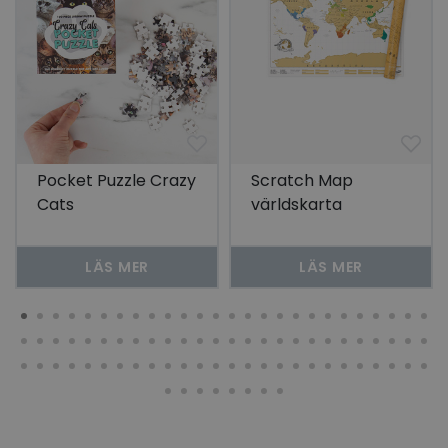
Pocket Puzzle Crazy
Scratch Map
Cats
världskarta
LÄS MER
LÄS MER