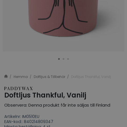
Hemma
Doftljus & Tillbehör
Doftljus Thankful, Vanilj
Doftljus Thankful, Vanilj
Observera: Denna produkt får inte säljas till Finland
Artikelnr: IM0510EU
EAN-kod:: 840214809347
Minsta beställning: 4 st